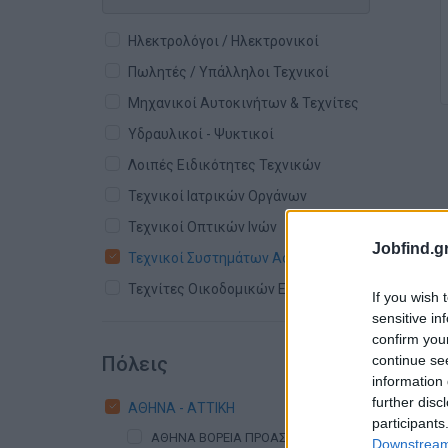
Ηλεκτρολόγοι / Ηλεκτρονικοί
Πωλητές / Υπάλληλοι Τεχνικοί
Μηχανικοί Αυτοκινήτων & Τεχνίτες
Υδραυλικοί - Ψυκτικοί
Λοιπές Ειδικότητες Τεχνικών
Τεχνικοί Ιατρικών Οργάνων
Τεχνικοί Οπτικών Ινών
Jobfind.gr
Τεχνικοί Συστημάτων Ασφαλείας
Τεχνίτες Οικοδομικών Εργασιών
If you wish 
sensitive in
confirm you
continue se
Πόλεις
information 
further disc
ΑΘΗΝΑ - ΑΤΤΙΚΗ
participants
ΑΘΗΝΑ ΒΟΡΕΙΑ ΠΡΟΑΣΤΙΑ
Downstream 