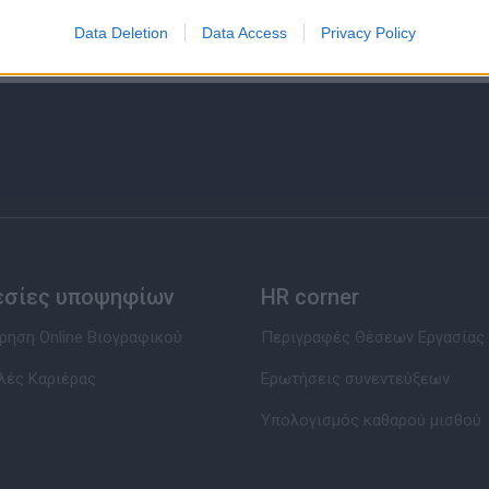
Data Deletion
Data Access
Privacy Policy
εσίες υποψηφίων
HR corner
ηση Online Βιογραφικού
Περιγραφές Θέσεων Εργασίας
λές Καριέρας
Ερωτήσεις συνεντεύξεων
Υπολογισμός καθαρού μισθού