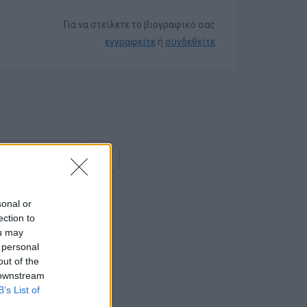
Για να στείλετε το βιογραφικό σας
εγγραφείτε
ή
συνδεθείτε
επόμενη
sonal or
ection to
ou may
 personal
out of the
 downstream
B’s List of