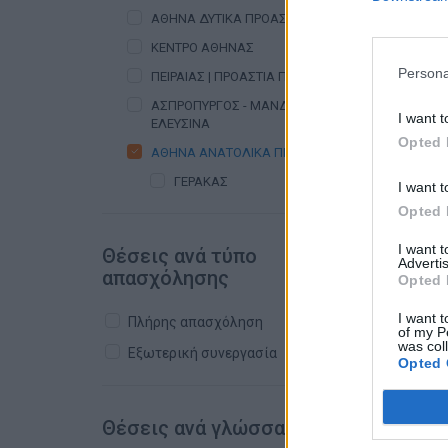
ΑΘΗΝΑ ΔΥΤΙΚΑ ΠΡΟΑΣΤΙΑ
ΚΕΝΤΡΟ ΑΘΗΝΑΣ
Persona
ΠΕΙΡΑΙΑΣ | ΠΡΟΑΣΤΙΑ ΠΕΙΡΑΙΑ
ΑΣΠΡΟΠΥΡΓΟΣ - ΜΑΝΔΡΑ -
I want t
ΕΛΕΥΣΙΝΑ
Opted 
ΑΘΗΝΑ ΑΝΑΤΟΛΙΚΑ ΠΡΟΑΣΤΙΑ
ΓΕΡΑΚΑΣ
I want t
Opted 
I want 
Θέσεις ανά τύπο
Advertis
απασχόλησης
Opted 
I want t
Πλήρης απασχόληση
of my P
was col
Εξωτερική συνεργασία
Opted 
Θέσεις ανά γλώσσα