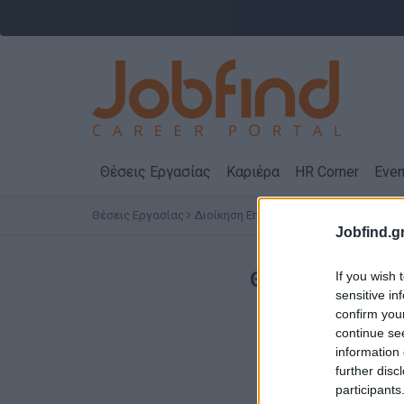
Θέσεις Εργασίας
Καριέρα
HR Corner
Even
Θέσεις Εργασίας
Διοίκηση Επιχειρήσεων - HR - Στελέχη
Jobfind.gr
Θέσεις Εργασί
If you wish 
sensitive in
confirm you
continue se
information 
further disc
participants