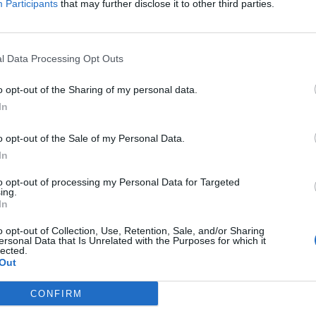
Participants
that may further disclose it to other third parties.
Δείτε όλες τις θέσεις εργασίας εδώ
l Data Processing Opt Outs
o opt-out of the Sharing of my personal data.
In
o opt-out of the Sale of my Personal Data.
In
to opt-out of processing my Personal Data for Targeted
ing.
εσίες υποψηφίων
HR corner
In
ηση Online Βιογραφικού
o opt-out of Collection, Use, Retention, Sale, and/or Sharing
Περιγραφές Θέσεων Εργασίας
ersonal Data that Is Unrelated with the Purposes for which it
lected.
λές Καριέρας
Ερωτήσεις συνεντεύξεων
Out
Υπολογισμός καθαρού μισθού
CONFIRM