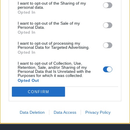
Υπηρεσίες υποψηφίων
I want to opt-out of the Sharing of my
personal data.
Opted In
Καταχώρηση Online Βιογραφικού
I want to opt-out of the Sale of my
Personal Data.
Συμβουλές Καριέρας
Opted In
I want to opt-out of processing my
HR corner
Personal Data for Targeted Advertising.
Opted In
Περιγραφές Θέσεων Εργασίας
I want to opt-out of Collection, Use,
Retention, Sale, and/or Sharing of my
Personal Data that Is Unrelated with the
Purposes for which it was collected.
Ερωτήσεις συνεντεύξεων
Opted Out
Υπολογισμός καθαρού μισθού
CONFIRM
Υπηρεσίες εταιριών
Data Deletion
Data Access
Privacy Policy
Εγγραφή & Καταχώρηση Αγγελίας