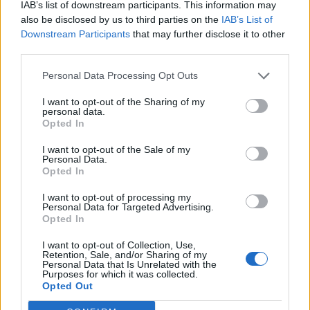
IAB’s list of downstream participants. This information may
Θέσεις εργασίας
also be disclosed by us to third parties on the
IAB’s List of
Downstream Participants
that may further disclose it to other
third parties.
Όλες οι Θέσεις Εργασίας
Personal Data Processing Opt Outs
Θέσεις Εργασίας ανά Ειδικότητα
I want to opt-out of the Sharing of my
personal data.
Θέσεις Εργασίας ανά Εταιρεία
Opted In
I want to opt-out of the Sale of my
Κέντρο Βοήθειας
Personal Data.
Opted In
Υπηρεσίες υποψηφίων
I want to opt-out of processing my
Personal Data for Targeted Advertising.
Opted In
Καταχώρηση Online Βιογραφικού
I want to opt-out of Collection, Use,
Retention, Sale, and/or Sharing of my
Συμβουλές Καριέρας
Personal Data that Is Unrelated with the
Purposes for which it was collected.
Opted Out
HR corner