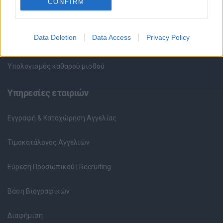
CONFIRM
Περιγραφές Θέσεων Εργασίας
Data Deletion
Data Access
Privacy Policy
Ερωτήσεις συνεντεύξεων
Υπολογισμός καθαρού μισθού
Υπηρεσίες εταιριών
Εγγραφή & Καταχώρηση Αγγελίας
Τιμοκατάλογος Αγγελιών
Εύρεση Προσωπικού | Recruiting
Βάση Βιογραφικών
Διαφήμιση