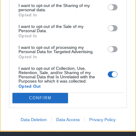
I want to opt-out of the Sharing of my
Υπηρεσίες υποψηφίων
personal data.
Opted In
Καταχώρηση Online Βιογραφικού
I want to opt-out of the Sale of my
Personal Data.
Opted In
Συμβουλές Καριέρας
I want to opt-out of processing my
Personal Data for Targeted Advertising.
HR corner
Opted In
I want to opt-out of Collection, Use,
Περιγραφές Θέσεων Εργασίας
Retention, Sale, and/or Sharing of my
Personal Data that Is Unrelated with the
Purposes for which it was collected.
Ερωτήσεις συνεντεύξεων
Opted Out
Υπολογισμός καθαρού μισθού
CONFIRM
Υπηρεσίες εταιριών
Data Deletion
Data Access
Privacy Policy
Εγγραφή & Καταχώρηση Αγγελίας