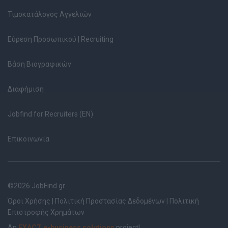
Τιμοκατάλογος Αγγελιών
Εύρεση Προσωπικού | Recruiting
Βάση Βιογραφικών
Διαφήμιση
Jobfind for Recruiters (EN)
Επικοινωνία
©2026 JobFind.gr
Όροι Χρήσης
|
Πολιτική Προστασίας Δεδομένων
|
Πολιτική
Επιστροφής Χρημάτων
An
EXACT e-business solutions
project!