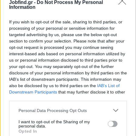
Jobfind.gr -
Do Not Process My Personal
Information
30/07/2026
If you wish to opt-out of the sale, sharing to third parties, or
Προσωπικό Ασφαλείας (Security) - Μαγούλα
processing of your personal or sensitive information for
targeted advertising by us, please use the below opt-out
section to confirm your selection. Please note that after your
ΜΑΓΟΥΛΑ | ΑΘΗΝΑ - ΑΤΤΙΚΗ
opt-out request is processed you may continue seeing
Πλήρης απασχόληση
interest-based ads based on personal information utilized by
us or personal information disclosed to third parties prior to
your opt-out. You may separately opt-out of the further
disclosure of your personal information by third parties on the
30/07/2026
IAB’s list of downstream participants. This information may
Προσωπικό Ασφαλείας (Security) - Καλλιθέα,
also be disclosed by us to third parties on the
IAB’s List of
Γλυφάδα, Νέα Σμύρνη
Downstream Participants
that may further disclose it to other
third parties.
ΚΑΛΛΙΘΕΑ, ΓΛΥΦΑΔΑ, ΝΕΑ ΣΜΥΡΝΗ | ΑΘΗΝΑ - ΑΤΤΙΚΗ
Πλήρης απασχόληση
Personal Data Processing Opt Outs
I want to opt-out of the Sharing of my
personal data.
Opted In
30/07/2026