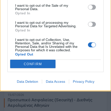
Προσωπικό Ασφαλείας (Security) - Πειραιάς,
I want to opt-out of the Sale of my
Personal Data.
Μοσχάτο
Opted In
ΜΟΣΧΑΤΟ | ΑΘΗΝΑ - ΑΤΤΙΚΗ
I want to opt-out of processing my
Personal Data for Targeted Advertising.
Πλήρης απασχόληση
Opted In
I want to opt-out of Collection, Use,
Retention, Sale, and/or Sharing of my
Personal Data that Is Unrelated with the
30/07/2026
Purposes for which it was collected.
Προσωπικό Ασφαλείας (Security) - Κηφισιά,
Opted Out
Πεύκη, Μαρούσι
CONFIRM
ΜΑΡΟΥΣΙ | ΑΘΗΝΑ - ΑΤΤΙΚΗ
Πλήρης απασχόληση
Data Deletion
Data Access
Privacy Policy
15/07/2026
Προσωπικό Ασφαλείας (Security) - Διεθνής
Αερολιμένας Αθηνών