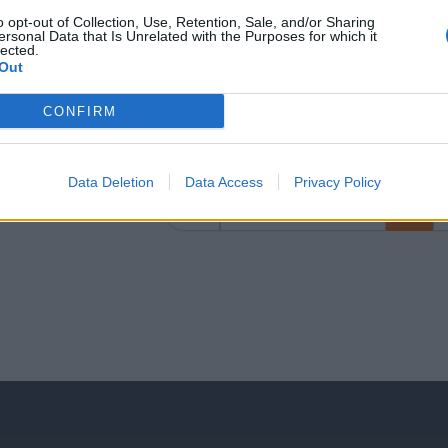
ΛΑΡΙΣΑ
o opt-out of Collection, Use, Retention, Sale, and/or Sharing
ersonal Data that Is Unrelated with the Purposes for which it
Πλήρης απασχόληση
lected.
Out
CONFIRM
σελίδα
1
από
1
Data Deletion
Data Access
Privacy Policy
προηγούμενη
1