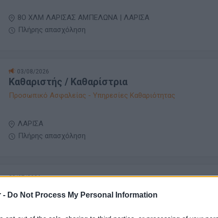
8Ο ΧΛΜ ΛΑΡΙΣΑΣ ΑΜΠΕΛΩΝΑ | ΛΑΡΙΣΑ
Πλήρης απασχόληση
03/08/2026
Καθαριστής / Καθαρίστρια
Προσωπικό Ασφαλείας - Υπηρεσίες Καθαριότητας
ΛΑΡΙΣΑ
Πλήρης απασχόληση
30/07/2026
Προσωπικό Καθαριότητας
 -
Do Not Process My Personal Information
Παραγωγή - Εργάτες - Τεχνίτες