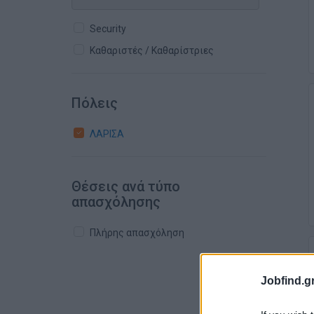
Security
Καθαριστές / Καθαρίστριες
Πόλεις
ΛΑΡΙΣΑ
Θέσεις ανά τύπο
απασχόλησης
Πλήρης απασχόληση
Jobfind.gr