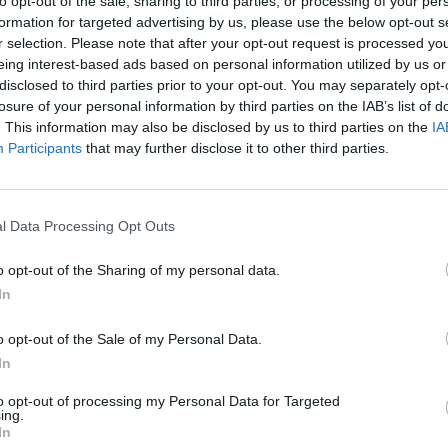
to opt-out of the sale, sharing to third parties, or processing of your per
formation for targeted advertising by us, please use the below opt-out s
ΛΑΡΙΣΑ
r selection. Please note that after your opt-out request is processed y
Πλήρης απασχόληση
eing interest-based ads based on personal information utilized by us or
disclosed to third parties prior to your opt-out. You may separately opt-
losure of your personal information by third parties on the IAB’s list of
. This information may also be disclosed by us to third parties on the
IA
29/07/2026
Participants
that may further disclose it to other third parties.
Φύλακας - Θυρωρός
Προσωπικό Ασφαλείας - Υπηρεσίες Καθαριότητας
l Data Processing Opt Outs
ΛΑΡΙΣΑ
Πλήρης απασχόληση
o opt-out of the Sharing of my personal data.
In
o opt-out of the Sale of my Personal Data.
17/07/2026
In
Προσωπικό Ασφαλείας - Security
to opt-out of processing my Personal Data for Targeted
Προσωπικό Ασφαλείας - Υπηρεσίες Καθαριότητας
ing.
In