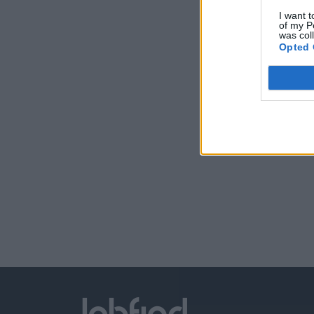
I want t
of my P
was col
Opted 