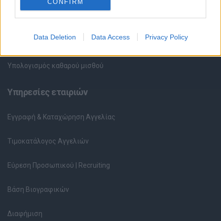
CONFIRM
Περιγραφές Θέσεων Εργασίας
Data Deletion
Data Access
Privacy Policy
Ερωτήσεις συνεντεύξεων
Υπολογισμός καθαρού μισθού
Υπηρεσίες εταιριών
Εγγραφή & Καταχώρηση Αγγελίας
Τιμοκατάλογος Αγγελιών
Εύρεση Προσωπικού | Recruiting
Βάση Βιογραφικών
Διαφήμιση