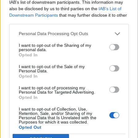
IAB’s list of downstream participants. This information may
Θέσεις εργασίας
also be disclosed by us to third parties on the
IAB’s List of
Downstream Participants
that may further disclose it to other
third parties.
Όλες οι Θέσεις Εργασίας
Personal Data Processing Opt Outs
Θέσεις Εργασίας ανά Ειδικότητα
I want to opt-out of the Sharing of my
personal data.
Θέσεις Εργασίας ανά Εταιρεία
Opted In
I want to opt-out of the Sale of my
Κέντρο Βοήθειας
Personal Data.
Opted In
Υπηρεσίες υποψηφίων
I want to opt-out of processing my
Personal Data for Targeted Advertising.
Opted In
Καταχώρηση Online Βιογραφικού
I want to opt-out of Collection, Use,
Retention, Sale, and/or Sharing of my
Συμβουλές Καριέρας
Personal Data that Is Unrelated with the
Purposes for which it was collected.
Opted Out
HR corner