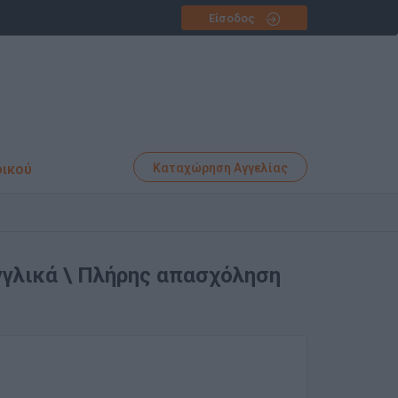
Είσοδος
φικού
Καταχώρηση Αγγελίας
γγλικά \ Πλήρης απασχόληση