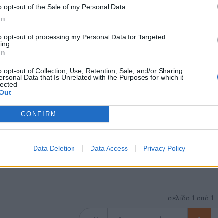
o opt-out of the Sale of my Personal Data.
In
ΚΕΝΤΡΟ ΘΕΣΣΑΛΟΝΙΚΗΣ | ΘΕΣΣΑΛΟΝΙΚΗ
Πλήρης απασχόληση
to opt-out of processing my Personal Data for Targeted
ing.
In
o opt-out of Collection, Use, Retention, Sale, and/or Sharing
16/07/2026
ersonal Data that Is Unrelated with the Purposes for which it
Υπάλληλος υποδοχής - Reception
lected.
Out
Τουρισμός - Ξενοδοχεία
CONFIRM
ΚΕΝΤΡΟ ΘΕΣΣΑΛΟΝΙΚΗΣ | ΘΕΣΣΑΛΟΝΙΚΗ
Πλήρης απασχόληση
Data Deletion
Data Access
Privacy Policy
σελίδα
1
από
1