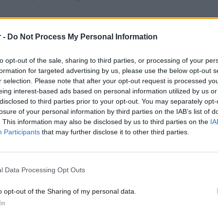
ΛΑΔΑΔΙΚΑ | ΘΕΣΣΑΛΟΝΙΚΗ
 -
Do Not Process My Personal Information
Πλήρης απασχόληση
to opt-out of the sale, sharing to third parties, or processing of your per
formation for targeted advertising by us, please use the below opt-out s
20/07/2026
r selection. Please note that after your opt-out request is processed y
Reservation Agent / Front Office Agent
eing interest-based ads based on personal information utilized by us or
disclosed to third parties prior to your opt-out. You may separately opt-
Τουρισμός - Ξενοδοχεία
losure of your personal information by third parties on the IAB’s list of
. This information may also be disclosed by us to third parties on the
IA
ΘΕΣΣΑΛΟΝΙΚΗ
Participants
that may further disclose it to other third parties.
Πλήρης απασχόληση
l Data Processing Opt Outs
20/07/2026
o opt-out of the Sharing of my personal data.
Υπάλληλος υποδοχής (νυχτερινή βάρδια)
In
Τουρισμός - Ξενοδοχεία