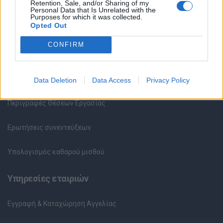
Υπηρεσίες υποψηφίων
Retention, Sale, and/or Sharing of my
Personal Data that Is Unrelated with the
Purposes for which it was collected.
Opted Out
Καταχώρηση Online Βιογραφικού
CONFIRM
Συμβουλές Καριέρας
HR corner
Data Deletion
Data Access
Privacy Policy
Περιγραφές Θέσεων Εργασίας
Ερωτήσεις συνεντεύξεων
Υπολογισμός καθαρού μισθού
Υπηρεσίες εταιριών
Εγγραφή & Καταχώρηση Αγγελίας