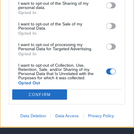
Υπηρεσίες υποψηφίων
I want to opt-out of the Sharing of my
personal data.
Opted In
Καταχώρηση Online Βιογραφικού
I want to opt-out of the Sale of my
Personal Data.
Συμβουλές Καριέρας
Opted In
I want to opt-out of processing my
HR corner
Personal Data for Targeted Advertising.
Opted In
Περιγραφές Θέσεων Εργασίας
I want to opt-out of Collection, Use,
Retention, Sale, and/or Sharing of my
Personal Data that Is Unrelated with the
Purposes for which it was collected.
Ερωτήσεις συνεντεύξεων
Opted Out
Υπολογισμός καθαρού μισθού
CONFIRM
Υπηρεσίες εταιριών
Data Deletion
Data Access
Privacy Policy
Εγγραφή & Καταχώρηση Αγγελίας