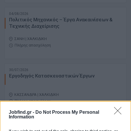
04/08/2026
Πολιτικός Μηχανικός – Έργα Ανακαινίσεων &
Τεχνικής Διαχείρισης
ΣΑΝΗ | ΧΑΛΚΙΔΙΚΗ
Πλήρης απασχόληση
30/07/2026
Εργοδηγός Κατασκευαστικών Έργων
ΚΑΣΣΑΝΔΡΑ | ΧΑΛΚΙΔΙΚΗ
Πλήρης απασχόληση
Jobfind.gr -
Do Not Process My Personal
Information
σελίδα
1
από
1
If you wish to opt-out of the sale, sharing to third parties, or