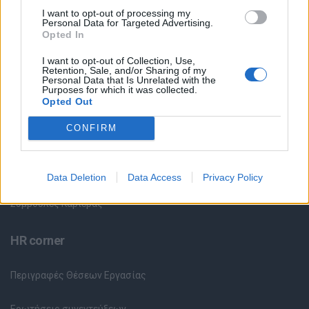
I want to opt-out of processing my
Personal Data for Targeted Advertising.
Θέσεις Εργασίας ανά Ειδικότητα
Opted In
I want to opt-out of Collection, Use,
Θέσεις Εργασίας ανά Εταιρεία
Retention, Sale, and/or Sharing of my
Personal Data that Is Unrelated with the
Purposes for which it was collected.
Κέντρο Βοήθειας
Opted Out
CONFIRM
Υπηρεσίες υποψηφίων
Καταχώρηση Online Βιογραφικού
Data Deletion
Data Access
Privacy Policy
Συμβουλές Καριέρας
HR corner
Περιγραφές Θέσεων Εργασίας