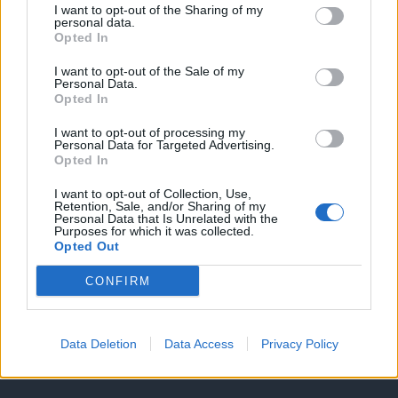
Υπηρεσίες υποψηφίων
I want to opt-out of the Sharing of my
personal data.
Opted In
Καταχώρηση Online Βιογραφικού
I want to opt-out of the Sale of my
Personal Data.
Συμβουλές Καριέρας
Opted In
I want to opt-out of processing my
HR corner
Personal Data for Targeted Advertising.
Opted In
Περιγραφές Θέσεων Εργασίας
I want to opt-out of Collection, Use,
Retention, Sale, and/or Sharing of my
Personal Data that Is Unrelated with the
Purposes for which it was collected.
Ερωτήσεις συνεντεύξεων
Opted Out
Υπολογισμός καθαρού μισθού
CONFIRM
Υπηρεσίες εταιριών
Data Deletion
Data Access
Privacy Policy
Εγγραφή & Καταχώρηση Αγγελίας