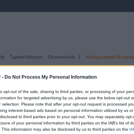
ts
Τιμοκατάλογος
Επικοινωνία
Καταχώρηση Βιογρα
ίασης
ΣΥΒΟΤΑ
 -
Do Not Process My Personal Information
γασίας
Πωλητές Καταστημάτων Εστίαση
to opt-out of the sale, sharing to third parties, or processing of your per
formation for targeted advertising by us, please use the below opt-out s
r selection. Please note that after your opt-out request is processed y
eing interest-based ads based on personal information utilized by us or
disclosed to third parties prior to your opt-out. You may separately opt-
losure of your personal information by third parties on the IAB’s list of
Δεν βρέθηκαν αποτελέσματα για την αναζήτηση σας!
. This information may also be disclosed by us to third parties on the
IA