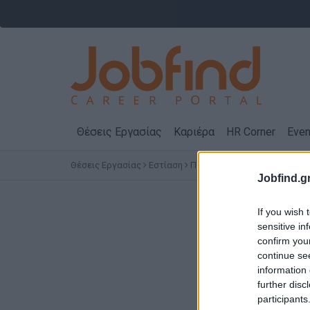
Θέσεις Εργασίας
Καριέρα
HR Corner
Even
Θέσεις Εργασίας
Εστίαση
Πωλητές Καταστημάτων Εστ
Jobfind.gr
Θέσεις Ερ
If you wish 
sensitive in
confirm you
continue se
information 
further disc
participants