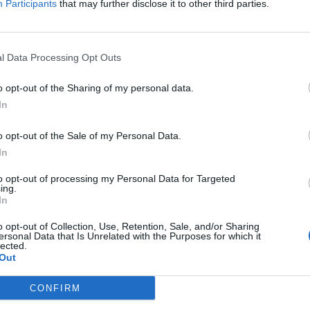
Participants
that may further disclose it to other third parties.
Δείτε όλες τις θέσεις εργασίας εδώ
l Data Processing Opt Outs
o opt-out of the Sharing of my personal data.
In
o opt-out of the Sale of my Personal Data.
In
to opt-out of processing my Personal Data for Targeted
ing.
εσίες υποψηφίων
HR corner
In
ηση Online Βιογραφικού
o opt-out of Collection, Use, Retention, Sale, and/or Sharing
Περιγραφές Θέσεων Εργασίας
ersonal Data that Is Unrelated with the Purposes for which it
lected.
λές Καριέρας
Ερωτήσεις συνεντεύξεων
Out
Υπολογισμός καθαρού μισθού
CONFIRM