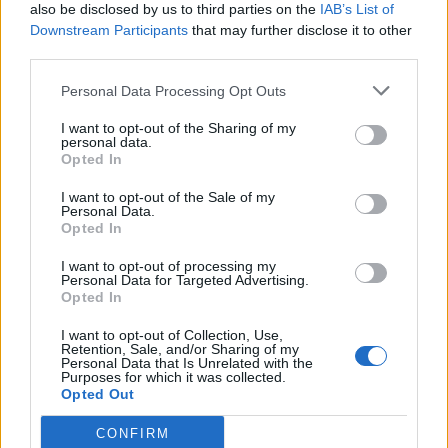
also be disclosed by us to third parties on the
IAB’s List of
Downstream Participants
that may further disclose it to other
Όλες οι Θέσεις Εργασίας
third parties.
Personal Data Processing Opt Outs
Θέσεις Εργασίας ανά Ειδικότητα
I want to opt-out of the Sharing of my
Θέσεις Εργασίας ανά Εταιρεία
personal data.
Opted In
Κέντρο Βοήθειας
I want to opt-out of the Sale of my
Personal Data.
Opted In
Υπηρεσίες υποψηφίων
I want to opt-out of processing my
Personal Data for Targeted Advertising.
Καταχώρηση Online Βιογραφικού
Opted In
I want to opt-out of Collection, Use,
Συμβουλές Καριέρας
Retention, Sale, and/or Sharing of my
Personal Data that Is Unrelated with the
Purposes for which it was collected.
HR corner
Opted Out
CONFIRM
Περιγραφές Θέσεων Εργασίας