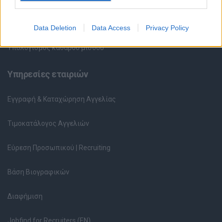
Ερωτήσεις συνεντεύξεων
Data Deletion
Data Access
Privacy Policy
Υπολογισμός καθαρού μισθού
Υπηρεσίες εταιριών
Εγγραφή & Καταχώρηση Αγγελίας
Τιμοκατάλογος Αγγελιών
Εύρεση Προσωπικού | Recruiting
Βάση Βιογραφικών
Διαφήμιση
Jobfind for Recruiters (EN)