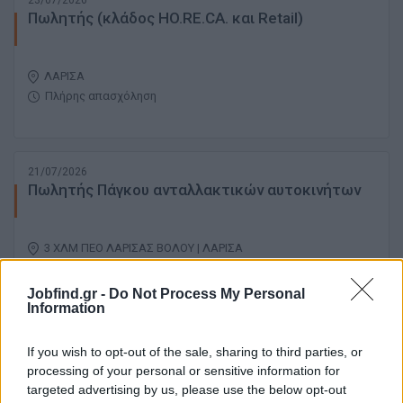
23/07/2026
Πωλητής (κλάδος HO.RE.CA. και Retail)
ΛΑΡΙΣΑ
Πλήρης απασχόληση
21/07/2026
Πωλητής Πάγκου ανταλλακτικών αυτοκινήτων
3 ΧΛΜ ΠΕΟ ΛΑΡΙΣΑΣ ΒΟΛΟΥ | ΛΑΡΙΣΑ
Πλήρης απασχόληση
Jobfind.gr -
Do Not Process My Personal
Information
17/07/2026
If you wish to opt-out of the sale, sharing to third parties, or
B2C Πωλητές Καπνικών Προϊόντων (Λάρισα)
processing of your personal or sensitive information for
targeted advertising by us, please use the below opt-out