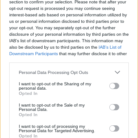
section to confirm your selection. Please note that after your
ΛΑΡΙΣΑ
opt-out request is processed you may continue seeing
Πλήρης απασχόληση
interest-based ads based on personal information utilized by
us or personal information disclosed to third parties prior to
your opt-out. You may separately opt-out of the further
disclosure of your personal information by third parties on the
13/07/2026
IAB’s list of downstream participants. This information may
B2B Εκπρόσωπος Πωλήσεων | DEDEMAN -
also be disclosed by us to third parties on the
IAB’s List of
Λάρισα
Downstream Participants
that may further disclose it to other
third parties.
ΛΑΡΙΣΑ
Πλήρης απασχόληση
Personal Data Processing Opt Outs
I want to opt-out of the Sharing of my
personal data.
Opted In
σελίδα
1
από
1
I want to opt-out of the Sale of my
Personal Data.
1
Opted In
I want to opt-out of processing my
Personal Data for Targeted Advertising.
Opted In