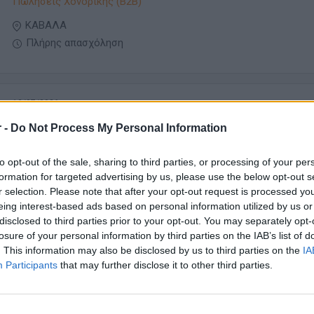
Πωλήσεις Χονδρικής (B2B)
ΚΑΒΑΛΑ
Πλήρης απασχόληση
13/07/2026
Υπεύθυνος Καταστήματος Χονδρικής
 -
Do Not Process My Personal Information
Πωλήσεις Λιανικής - Merchandising
to opt-out of the sale, sharing to third parties, or processing of your per
formation for targeted advertising by us, please use the below opt-out s
ΚΑΒΑΛΑ
r selection. Please note that after your opt-out request is processed y
Πλήρης απασχόληση
eing interest-based ads based on personal information utilized by us or
disclosed to third parties prior to your opt-out. You may separately opt-
losure of your personal information by third parties on the IAB’s list of
. This information may also be disclosed by us to third parties on the
IA
07/07/2026
Participants
that may further disclose it to other third parties.
Field Sales Executive
Πωλήσεις Χονδρικής (B2B)