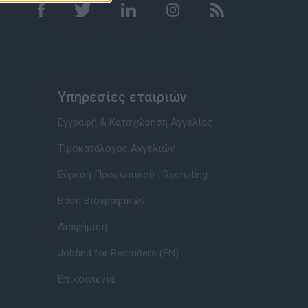
Υπηρεσίες εταιριών
Εγγραφή & Καταχώρηση Αγγελίας
Τιμοκατάλογος Αγγελιών
Εύρεση Προσωπικού | Recruiting
Βάση Βιογραφικών
Διαφήμιση
Jobfind for Recruiters (EN)
Επικοινωνία