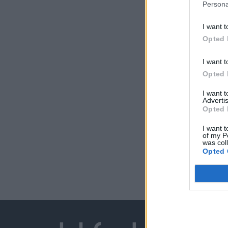
Persona
I want t
Opted 
I want t
Opted 
I want 
Advertis
Opted 
I want t
of my P
was col
Opted 