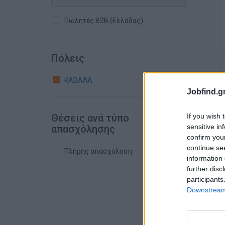
Πωλητές B2B (Ελλάδας)
Πόλεις
ΚΑΒΑΛΑ
Jobfind.gr
Θέσεις ανά τύπο
If you wish 
sensitive in
απασχόλησης
confirm you
continue se
Πλήρης απασχόληση
information 
further disc
participants
Downstream 