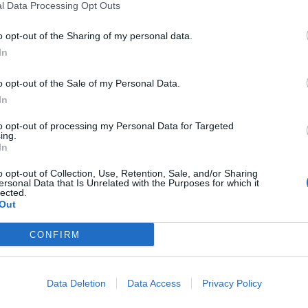
l Data Processing Opt Outs
ΚΑΒΑΛΑ
Πλήρης απασχόληση
o opt-out of the Sharing of my personal data.
In
o opt-out of the Sale of my Personal Data.
In
σελίδα
1
από
1
to opt-out of processing my Personal Data for Targeted
ing.
In
προηγούμενη
1
o opt-out of Collection, Use, Retention, Sale, and/or Sharing
ersonal Data that Is Unrelated with the Purposes for which it
lected.
Out
CONFIRM
Data Deletion
Data Access
Privacy Policy