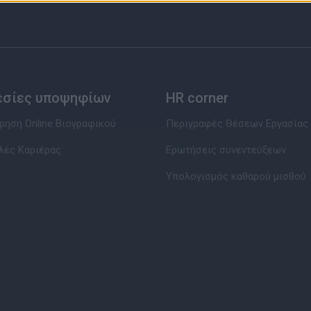
εσίες υποψηφίων
HR corner
ηση Online Βιογραφικού
Περιγραφές Θέσεων Εργασίας
λές Καριέρας
Ερωτήσεις συνεντεύξεων
Υπολογισμός καθαρού μισθού