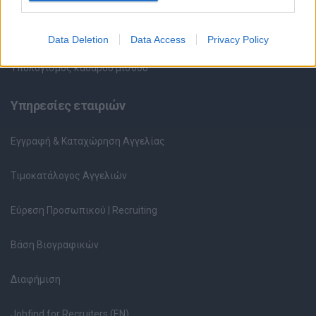
Ερωτήσεις συνεντεύξεων
Data Deletion
Data Access
Privacy Policy
Υπολογισμός καθαρού μισθού
Υπηρεσίες εταιριών
Εγγραφή & Καταχώρηση Αγγελίας
Τιμοκατάλογος Αγγελιών
Εύρεση Προσωπικού | Recruiting
Βάση Βιογραφικών
Διαφήμιση
Jobfind for Recruiters (EN)