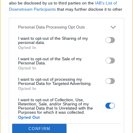
also be disclosed by us to third parties on the
IAB’s List of
Downstream Participants
that may further disclose it to other
Όλες οι Θέσεις Εργασίας
third parties.
Personal Data Processing Opt Outs
Θέσεις Εργασίας ανά Ειδικότητα
I want to opt-out of the Sharing of my
Θέσεις Εργασίας ανά Εταιρεία
personal data.
Opted In
Κέντρο Βοήθειας
I want to opt-out of the Sale of my
Personal Data.
Opted In
Υπηρεσίες υποψηφίων
I want to opt-out of processing my
Personal Data for Targeted Advertising.
Καταχώρηση Online Βιογραφικού
Opted In
I want to opt-out of Collection, Use,
Συμβουλές Καριέρας
Retention, Sale, and/or Sharing of my
Personal Data that Is Unrelated with the
Purposes for which it was collected.
HR corner
Opted Out
CONFIRM
Περιγραφές Θέσεων Εργασίας