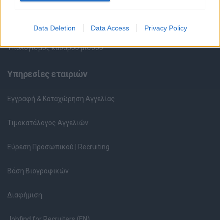
Ερωτήσεις συνεντεύξεων
Data Deletion
Data Access
Privacy Policy
Υπολογισμός καθαρού μισθού
Υπηρεσίες εταιριών
Εγγραφή & Καταχώρηση Αγγελίας
Τιμοκατάλογος Αγγελιών
Εύρεση Προσωπικού | Recruiting
Βάση Βιογραφικών
Διαφήμιση
Jobfind for Recruiters (EN)