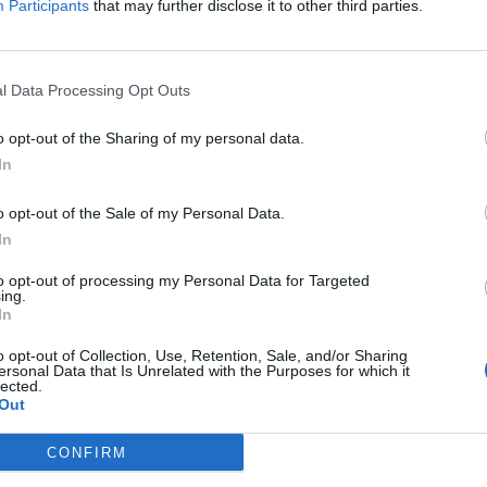
Participants
that may further disclose it to other third parties.
Δείτε όλες τις θέσεις εργασίας εδώ
l Data Processing Opt Outs
o opt-out of the Sharing of my personal data.
In
o opt-out of the Sale of my Personal Data.
In
to opt-out of processing my Personal Data for Targeted
ing.
εσίες υποψηφίων
HR corner
In
ηση Online Βιογραφικού
o opt-out of Collection, Use, Retention, Sale, and/or Sharing
Περιγραφές Θέσεων Εργασίας
ersonal Data that Is Unrelated with the Purposes for which it
lected.
λές Καριέρας
Ερωτήσεις συνεντεύξεων
Out
Υπολογισμός καθαρού μισθού
CONFIRM