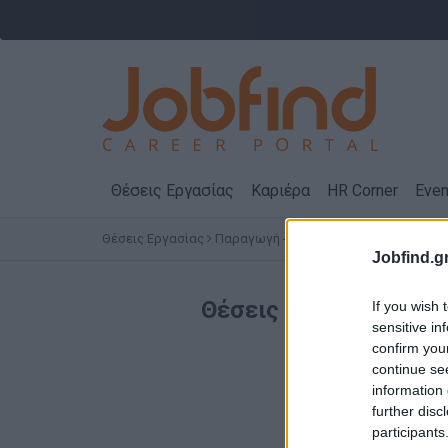
Θέσεις Εργασίας
Καριέρα
HR Corner
Even
Θέσεις Εργασίας
Παραγωγή - Εργάτες - Τεχνίτες
ΣΑΛΑ
Jobfind.gr
Θέσεις Εργασίας
Παρα
If you wish 
sensitive in
confirm you
continue se
information 
further disc
participants