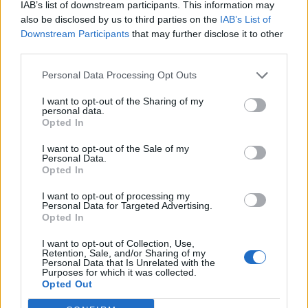
IAB’s list of downstream participants. This information may
Θέσεις εργασίας
also be disclosed by us to third parties on the
IAB’s List of
Downstream Participants
that may further disclose it to other
third parties.
Όλες οι Θέσεις Εργασίας
Personal Data Processing Opt Outs
Θέσεις Εργασίας ανά Ειδικότητα
I want to opt-out of the Sharing of my
personal data.
Θέσεις Εργασίας ανά Εταιρεία
Opted In
I want to opt-out of the Sale of my
Κέντρο Βοήθειας
Personal Data.
Opted In
Υπηρεσίες υποψηφίων
I want to opt-out of processing my
Personal Data for Targeted Advertising.
Opted In
Καταχώρηση Online Βιογραφικού
I want to opt-out of Collection, Use,
Retention, Sale, and/or Sharing of my
Συμβουλές Καριέρας
Personal Data that Is Unrelated with the
Purposes for which it was collected.
Opted Out
HR corner