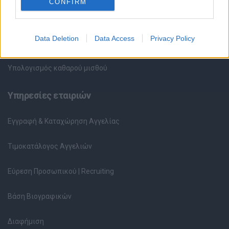
CONFIRM
Περιγραφές Θέσεων Εργασίας
Data Deletion
Data Access
Privacy Policy
Ερωτήσεις συνεντεύξεων
Υπολογισμός καθαρού μισθού
Υπηρεσίες εταιριών
Εγγραφή & Καταχώρηση Αγγελίας
Τιμοκατάλογος Αγγελιών
Εύρεση Προσωπικού | Recruiting
Βάση Βιογραφικών
Διαφήμιση