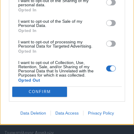
I want to opt-out of the Sharing of my
personal data.
Opted In
Καταχώρηση Online Βιογραφικού
I want to opt-out of the Sale of my
Personal Data.
Συμβουλές Καριέρας
Opted In
I want to opt-out of processing my
HR corner
Personal Data for Targeted Advertising.
Opted In
Περιγραφές Θέσεων Εργασίας
I want to opt-out of Collection, Use,
Retention, Sale, and/or Sharing of my
Personal Data that Is Unrelated with the
Ερωτήσεις συνεντεύξεων
Purposes for which it was collected.
Opted Out
Υπολογισμός καθαρού μισθού
CONFIRM
Υπηρεσίες εταιριών
Data Deletion
Data Access
Privacy Policy
Εγγραφή & Καταχώρηση Αγγελίας
Τιμοκατάλογος Αγγελιών