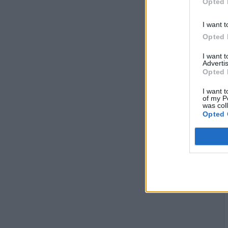
Opted 
I want t
Opted 
I want 
Advertis
Opted 
I want t
of my P
was col
Opted 