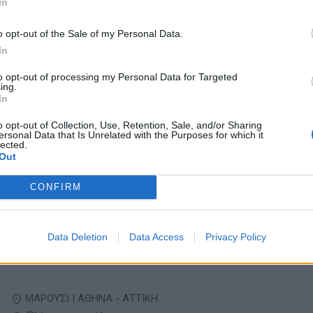
In
Πλήρης απασχόληση
o opt-out of the Sale of my Personal Data.
In
05/08/2026
to opt-out of processing my Personal Data for Targeted
Μηχανολόγος / Ηλεκτρολόγος Μηχανικός
ing.
In
Μηχανικοί ΑΕΙ / ΤΕΙ - Επιστήμες
o opt-out of Collection, Use, Retention, Sale, and/or Sharing
ersonal Data that Is Unrelated with the Purposes for which it
lected.
ΑΣΠΡΟΠΥΡΓΟΣ | ΑΘΗΝΑ - ΑΤΤΙΚΗ
Out
Πλήρης απασχόληση
CONFIRM
05/08/2026
Τεχνικός Διευθυντής
Data Deletion
Data Access
Privacy Policy
Μηχανικοί ΑΕΙ / ΤΕΙ - Επιστήμες
ΜΑΡΟΥΣΙ | ΑΘΗΝΑ - ΑΤΤΙΚΗ