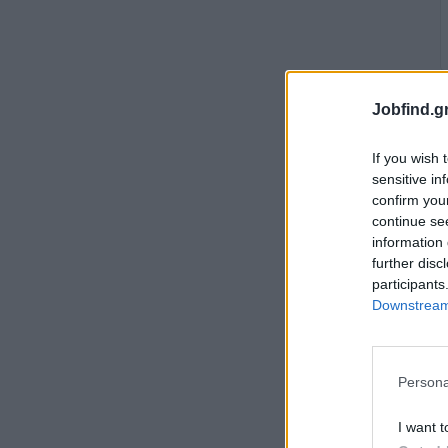
Jobfind.gr
If you wish 
sensitive in
confirm you
continue se
information 
further disc
participants
Downstream 
Persona
I want t