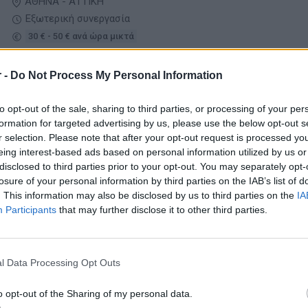
ΑΘΗΝΑ - ΑΤΤΙΚΗ
Εξωτερική συνεργασία
30 € - 50 € ανά ώρα μικτά
 -
Do Not Process My Personal Information
05/08/2026
Photovoltaic (PV) Design Engineer
to opt-out of the sale, sharing to third parties, or processing of your per
Μηχανικοί ΑΕΙ / ΤΕΙ - Επιστήμες
formation for targeted advertising by us, please use the below opt-out s
r selection. Please note that after your opt-out request is processed y
ΜΑΡΟΥΣΙ | ΑΘΗΝΑ - ΑΤΤΙΚΗ
eing interest-based ads based on personal information utilized by us or
disclosed to third parties prior to your opt-out. You may separately opt-
Πλήρης απασχόληση
losure of your personal information by third parties on the IAB’s list of
. This information may also be disclosed by us to third parties on the
IA
Participants
that may further disclose it to other third parties.
05/08/2026
Ηλεκτρολόγος / Μηχανολόγος Μηχανικός
Μηχανικοί ΑΕΙ / ΤΕΙ - Επιστήμες
l Data Processing Opt Outs
o opt-out of the Sharing of my personal data.
ΚΑΛΛΙΘΕΑ | ΑΘΗΝΑ - ΑΤΤΙΚΗ