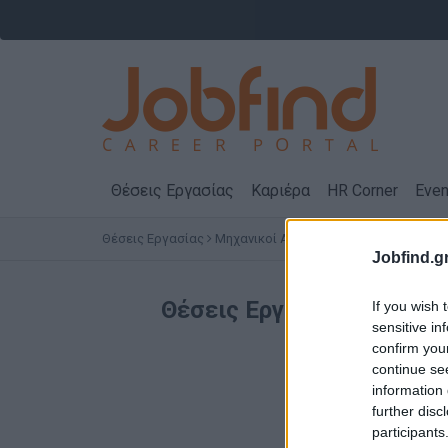
Θέσεις Εργασίας
Καριέρα
HR Corner
Even
Θέσεις Εργασίας
Μηχανικοί ΑΕΙ / ΤΕΙ - Επιστήμες
ΘΕΣΣ
Jobfind.gr
Θέσεις Εργασίας
Μηχανικ
If you wish 
sensitive in
confirm you
continue se
information 
further disc
participants