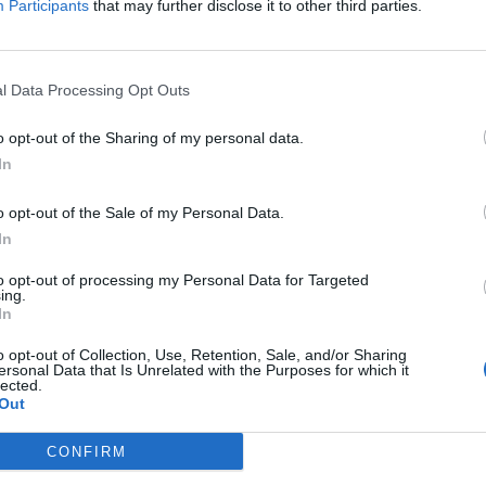
Participants
that may further disclose it to other third parties.
Δείτε όλες τις θέσεις εργασίας εδώ
l Data Processing Opt Outs
o opt-out of the Sharing of my personal data.
In
o opt-out of the Sale of my Personal Data.
In
to opt-out of processing my Personal Data for Targeted
ing.
εσίες υποψηφίων
HR corner
In
ηση Online Βιογραφικού
o opt-out of Collection, Use, Retention, Sale, and/or Sharing
Περιγραφές Θέσεων Εργασίας
ersonal Data that Is Unrelated with the Purposes for which it
lected.
λές Καριέρας
Ερωτήσεις συνεντεύξεων
Out
Υπολογισμός καθαρού μισθού
CONFIRM