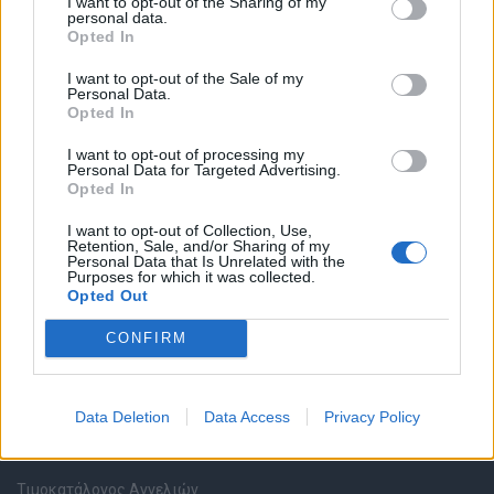
I want to opt-out of the Sharing of my
personal data.
Opted In
Καταχώρηση Online Βιογραφικού
I want to opt-out of the Sale of my
Personal Data.
Συμβουλές Καριέρας
Opted In
I want to opt-out of processing my
HR corner
Personal Data for Targeted Advertising.
Opted In
Περιγραφές Θέσεων Εργασίας
I want to opt-out of Collection, Use,
Retention, Sale, and/or Sharing of my
Personal Data that Is Unrelated with the
Ερωτήσεις συνεντεύξεων
Purposes for which it was collected.
Opted Out
Υπολογισμός καθαρού μισθού
CONFIRM
Υπηρεσίες εταιριών
Data Deletion
Data Access
Privacy Policy
Εγγραφή & Καταχώρηση Αγγελίας
Τιμοκατάλογος Αγγελιών