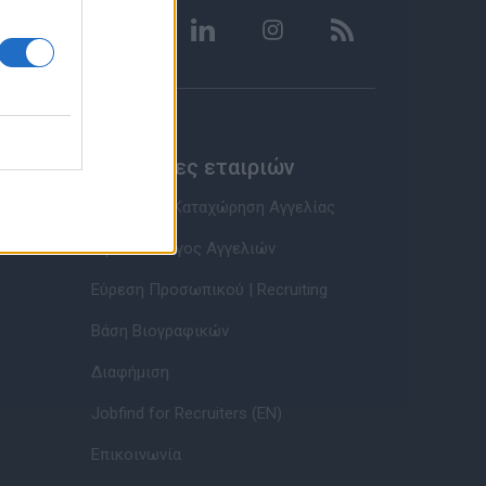
Υπηρεσίες εταιριών
Εγγραφή & Καταχώρηση Αγγελίας
Τιμοκατάλογος Αγγελιών
Εύρεση Προσωπικού | Recruiting
Βάση Βιογραφικών
Διαφήμιση
Jobfind for Recruiters (EN)
Επικοινωνία