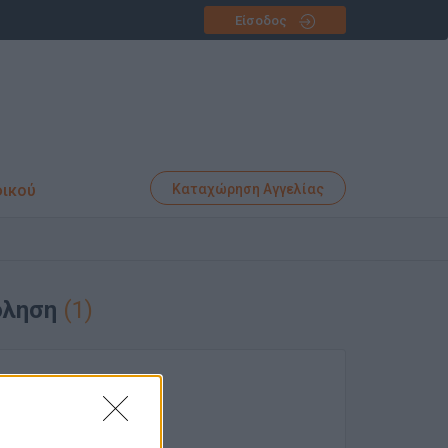
Είσοδος
φικού
Καταχώρηση Αγγελίας
όληση
(1)
φωνίας