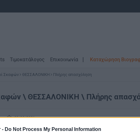
ts
Τιμοκατάλογος
Επικοινωνία
Καταχώρηση Βιογρα
οί Σκαφών
ΘΕΣΣΑΛΟΝΙΚΗ
Πλήρης απασχόληση
καφών \ ΘΕΣΣΑΛΟΝΙΚΗ \ Πλήρης απασχ
05/08/2026
Εναερίτης για σταθμούς βάσης κινητής τηλε
 -
Do Not Process My Personal Information
Τεχνικοί ΕΠΑΛ / ΙΕΚ - Βοηθοί