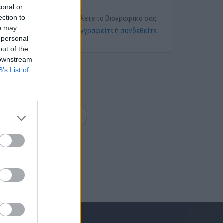
sonal or
ection to
Για να στείλετε το βιογραφικό σας
ou may
εγγραφείτε
ή
συνδεθείτε
 personal
out of the
 downstream
B’s List of
επόμενη