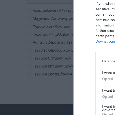
If you wish 
sensitive in
Ηλεκτρολόγοι / Ηλεκτρονικοί
confirm you
Μηχανικοί Αυτοκινήτων & Τεχνίτες
continue se
information 
Υδραυλικοί - Ψυκτικοί
further disc
Πωλητές / Υπάλληλοι Τεχνικοί
participants
Downstream 
Λοιπές Ειδικότητες Τεχνικών
Τεχνίτες Οικοδομικών Εργασιών
Τεχνικοί Οπτικών Ινών
Persona
Τεχνικοί Ιατρικών Οργάνων
I want t
Τεχνικοί Συστημάτων Ασφαλείας
Opted 
I want t
Opted 
I want 
Advertis
Opted 