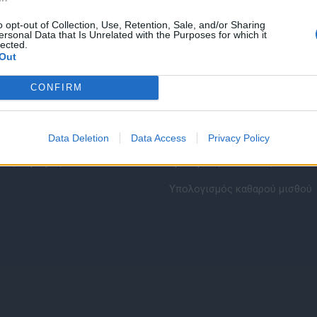
o opt-out of Collection, Use, Retention, Sale, and/or Sharing
ersonal Data that Is Unrelated with the Purposes for which it
lected.
Out
CONFIRM
εσίες υποψηφίων
HR corner
ηση Online Βιογραφικού
Περιγραφές Θέσεων Εργασίας
Data Deletion
Data Access
Privacy Policy
λές Καριέρας
Ερωτήσεις συνεντεύξεων
Υπολογισμός καθαρού μισθού