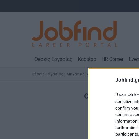
Θέσεις Εργασίας
Καριέρα
HR Corner
Even
Θέσεις Εργασίας
Μηχανικοί ΑΕΙ / ΤΕΙ - Επιστήμες
Μηχαν
Jobfind.gr
Θέσεις Εργασί
If you wish 
sensitive in
confirm you
continue se
information 
further disc
participants