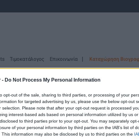
ts
Τιμοκατάλογος
Επικοινωνία
Καταχώρηση Βιογρα
ικοί Παραγωγής
ΞΑΝΘΗ
Πλήρης απασχόληση
 -
Do Not Process My Personal Information
ας
Μηχανικοί Παραγωγής \ ΞΑΝΘΗ \ Πλή
to opt-out of the sale, sharing to third parties, or processing of your per
formation for targeted advertising by us, please use the below opt-out s
r selection. Please note that after your opt-out request is processed y
eing interest-based ads based on personal information utilized by us or
disclosed to third parties prior to your opt-out. You may separately opt-
losure of your personal information by third parties on the IAB’s list of
Δεν βρέθηκαν αποτελέσματα για την αναζήτηση σας!
. This information may also be disclosed by us to third parties on the
IA