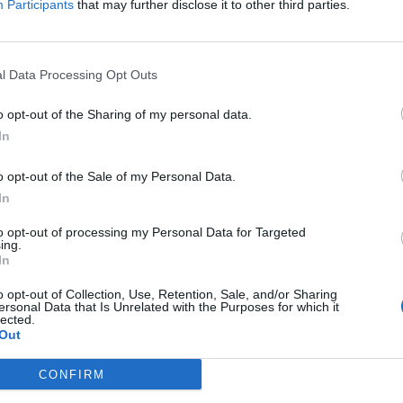
Participants
that may further disclose it to other third parties.
Δείτε όλες τις θέσεις εργασίας εδώ
l Data Processing Opt Outs
o opt-out of the Sharing of my personal data.
In
o opt-out of the Sale of my Personal Data.
In
to opt-out of processing my Personal Data for Targeted
ing.
εσίες υποψηφίων
HR corner
In
ηση Online Βιογραφικού
o opt-out of Collection, Use, Retention, Sale, and/or Sharing
Περιγραφές Θέσεων Εργασίας
ersonal Data that Is Unrelated with the Purposes for which it
lected.
λές Καριέρας
Ερωτήσεις συνεντεύξεων
Out
Υπολογισμός καθαρού μισθού
CONFIRM