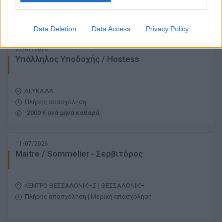
Πλήρης απασχόληση
Data Deletion
Data Access
Privacy Policy
22/07/2026
Υπάλληλος Υποδοχής / Hostess
ΛΕΥΚΑΔΑ
Πλήρης απασχόληση
2000 € ανά μήνα καθαρά
11/07/2026
Μaitre / Sommelier - Σερβιτόρος
ΚΕΝΤΡΟ ΘΕΣΣΑΛΟΝΙΚΗΣ | ΘΕΣΣΑΛΟΝΙΚΗ
Πλήρης απασχόληση | Μερική απασχόληση