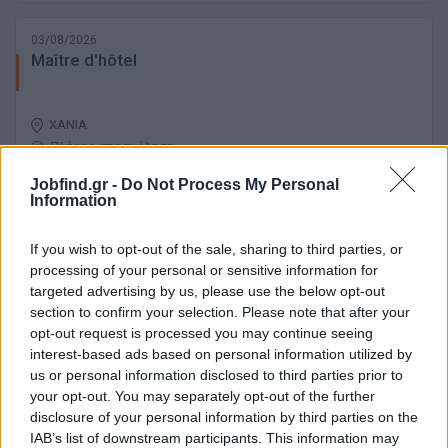
03/08/2026
Maître d'hôtel
ΧΑΝΙΑ
Πλήρης απασχόληση
Jobfind.gr -
Do Not Process My Personal
Information
30/07/2026
If you wish to opt-out of the sale, sharing to third parties, or
Hostess
processing of your personal or sensitive information for
targeted advertising by us, please use the below opt-out
section to confirm your selection. Please note that after your
ΚΙΣΣΑΜΟΣ | ΧΑΝΙΑ
opt-out request is processed you may continue seeing
Πλήρης απασχόληση
interest-based ads based on personal information utilized by
us or personal information disclosed to third parties prior to
your opt-out. You may separately opt-out of the further
disclosure of your personal information by third parties on the
27/07/2026
IAB’s list of downstream participants. This information may
Υπάλληλος Υποδοχής σε cocktail bar