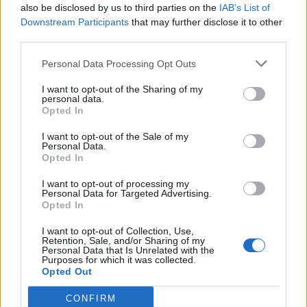
also be disclosed by us to third parties on the
IAB’s List of
Downstream Participants
that may further disclose it to other
third parties.
ΣΚΙΑΘΟΣ
Πλήρης απασχόληση
Personal Data Processing Opt Outs
I want to opt-out of the Sharing of my
personal data.
Opted In
23/07/2026
Hostess | One & Only Aesthesis, Athens
I want to opt-out of the Sale of my
Personal Data.
Opted In
ΓΛΥΦΑΔΑ | ΑΘΗΝΑ - ΑΤΤΙΚΗ
I want to opt-out of processing my
Πλήρης απασχόληση
Personal Data for Targeted Advertising.
Opted In
I want to opt-out of Collection, Use,
Retention, Sale, and/or Sharing of my
23/07/2026
Personal Data that Is Unrelated with the
Maître / Captain Εστιατορίου Ξενοδοχείου
Purposes for which it was collected.
Opted Out
CONFIRM
ΠΟΛΗ ΡΟΔΟΥ | ΡΟΔΟΣ