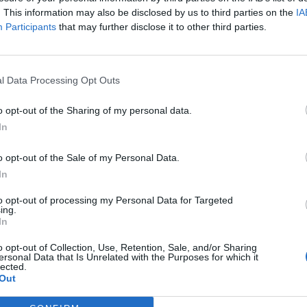
. This information may also be disclosed by us to third parties on the
IA
ΑΕΡΟΔΡΟΜΙΟ ΚΑΒΑΛΑΣ | ΚΑΒΑΛΑ
Participants
that may further disclose it to other third parties.
Πλήρης απασχόληση
l Data Processing Opt Outs
16/07/2026
Βοηθός Μάγειρα - Φριτέζες
o opt-out of the Sharing of my personal data.
Εστίαση
In
o opt-out of the Sale of my Personal Data.
ΚΑΒΑΛΑ
In
Πλήρης απασχόληση
to opt-out of processing my Personal Data for Targeted
ing.
In
o opt-out of Collection, Use, Retention, Sale, and/or Sharing
ersonal Data that Is Unrelated with the Purposes for which it
lected.
σελίδα
1
από
1
Out
προηγούμενη
1