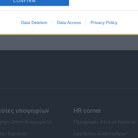
CONFIRM
Data Deletion
Data Access
Privacy Policy
εσίες υποψηφίων
HR corner
ηση Online Βιογραφικού
Περιγραφές Θέσεων Εργασίας
λές Καριέρας
Ερωτήσεις συνεντεύξεων