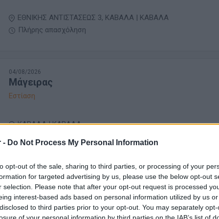
ΕΘΝΙΚΗΣ ΑΝΤΙΣΤΑΣΕΩΣ 3, ΚΑΒΑΛΑ | ΚΑΒΑΛΑ
Πλήρης απασχόληση
04/08/2026
Μάγειρας
Εστίαση
ΚΑΒΑΛΑ | ΚΑΒΑΛΑ
Πλήρης απασχόληση
 -
Do Not Process My Personal Information
to opt-out of the sale, sharing to third parties, or processing of your per
formation for targeted advertising by us, please use the below opt-out s
31/07/2026
r selection. Please note that after your opt-out request is processed y
Mάγειρας - Βοηθός Μάγειρα | Αεροδρόμιο Κα
eing interest-based ads based on personal information utilized by us or
Τουρισμός - Ξενοδοχεία
disclosed to third parties prior to your opt-out. You may separately opt-
losure of your personal information by third parties on the IAB’s list of