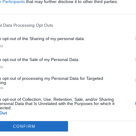
Participants
that may further disclose it to other third parties.
Δείτε όλες τις θέσεις εργασίας εδώ
l Data Processing Opt Outs
o opt-out of the Sharing of my personal data.
In
o opt-out of the Sale of my Personal Data.
In
to opt-out of processing my Personal Data for Targeted
ing.
εσίες υποψηφίων
HR corner
In
ηση Online Βιογραφικού
o opt-out of Collection, Use, Retention, Sale, and/or Sharing
Περιγραφές Θέσεων Εργασίας
ersonal Data that Is Unrelated with the Purposes for which it
lected.
λές Καριέρας
Ερωτήσεις συνεντεύξεων
Out
Υπολογισμός καθαρού μισθού
CONFIRM