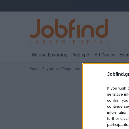
Θέσεις Εργασίας
Καριέρα
HR Corner
Even
Θέσεις Εργασίας
Τουρισμός - Ξενοδοχεία
Μάγειρες - 
Jobfind.gr
Θέσεις Εργ
If you wish 
sensitive in
confirm you
continue se
information 
further disc
participants