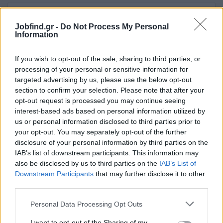
28/07/2026
Allround Operator – Become a Key Player in Our
Jobfind.gr -
Do Not Process My Personal
Production!
Information
Ολλανδία
If you wish to opt-out of the sale, sharing to third parties, or
Πλήρης απασχόληση
processing of your personal or sensitive information for
targeted advertising by us, please use the below opt-out
section to confirm your selection. Please note that after your
opt-out request is processed you may continue seeing
σελίδα
1
από
1
interest-based ads based on personal information utilized by
us or personal information disclosed to third parties prior to
1
your opt-out. You may separately opt-out of the further
disclosure of your personal information by third parties on the
IAB’s list of downstream participants. This information may
also be disclosed by us to third parties on the
IAB’s List of
Downstream Participants
that may further disclose it to other
third parties.
Personal Data Processing Opt Outs
I want to opt-out of the Sharing of my