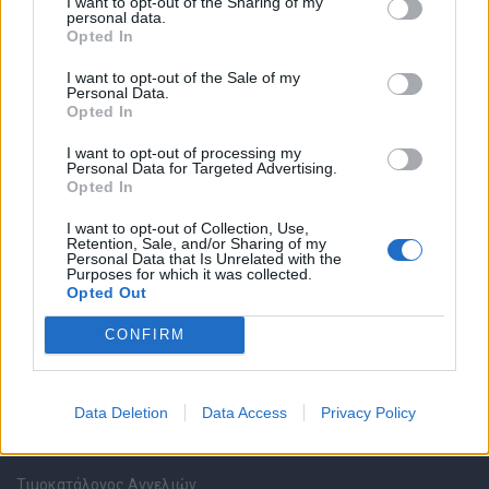
I want to opt-out of the Sharing of my
personal data.
Opted In
Καταχώρηση Online Βιογραφικού
I want to opt-out of the Sale of my
Personal Data.
Συμβουλές Καριέρας
Opted In
I want to opt-out of processing my
HR corner
Personal Data for Targeted Advertising.
Opted In
Περιγραφές Θέσεων Εργασίας
I want to opt-out of Collection, Use,
Retention, Sale, and/or Sharing of my
Personal Data that Is Unrelated with the
Ερωτήσεις συνεντεύξεων
Purposes for which it was collected.
Opted Out
Υπολογισμός καθαρού μισθού
CONFIRM
Υπηρεσίες εταιριών
Data Deletion
Data Access
Privacy Policy
Εγγραφή & Καταχώρηση Αγγελίας
Τιμοκατάλογος Αγγελιών