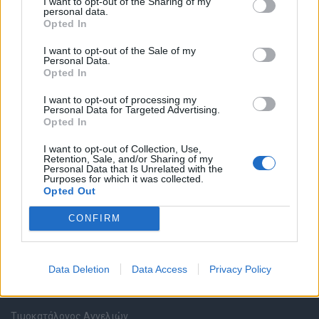
I want to opt-out of the Sharing of my
personal data.
Opted In
Καταχώρηση Online Βιογραφικού
I want to opt-out of the Sale of my
Personal Data.
Συμβουλές Καριέρας
Opted In
I want to opt-out of processing my
HR corner
Personal Data for Targeted Advertising.
Opted In
Περιγραφές Θέσεων Εργασίας
I want to opt-out of Collection, Use,
Retention, Sale, and/or Sharing of my
Personal Data that Is Unrelated with the
Ερωτήσεις συνεντεύξεων
Purposes for which it was collected.
Opted Out
Υπολογισμός καθαρού μισθού
CONFIRM
Υπηρεσίες εταιριών
Data Deletion
Data Access
Privacy Policy
Εγγραφή & Καταχώρηση Αγγελίας
Τιμοκατάλογος Αγγελιών