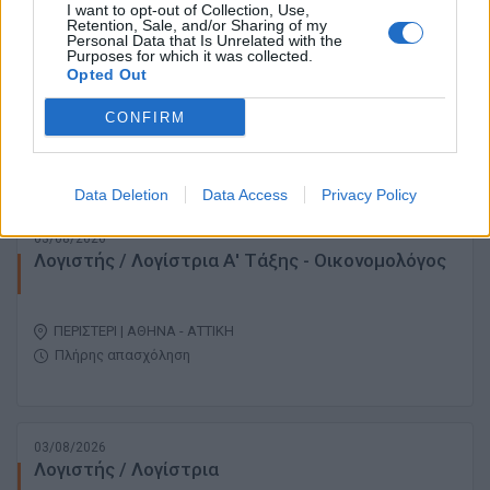
I want to opt-out of Collection, Use,
Retention, Sale, and/or Sharing of my
03/08/2026
Personal Data that Is Unrelated with the
Λογιστής - Λογίστρια (εξειδίκευση στην
Purposes for which it was collected.
Μισθοδοσία)
Opted Out
CONFIRM
ΠΕΡΙΣΤΕΡΙ | ΑΘΗΝΑ - ΑΤΤΙΚΗ
Πλήρης απασχόληση
Data Deletion
Data Access
Privacy Policy
03/08/2026
Λογιστής / Λογίστρια Α' Τάξης - Οικονομολόγος
ΠΕΡΙΣΤΕΡΙ | ΑΘΗΝΑ - ΑΤΤΙΚΗ
Πλήρης απασχόληση
03/08/2026
Λογιστής / Λογίστρια