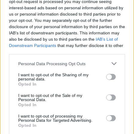
opt-out request is processed you may continue seeing
Πλήρης απασχόληση
interest-based ads based on personal information utilized by
us or personal information disclosed to third parties prior to
your opt-out. You may separately opt-out of the further
disclosure of your personal information by third parties on the
03/08/2026
IAB’s list of downstream participants. This information may
Λογιστής / Λογίστρια
also be disclosed by us to third parties on the
IAB’s List of
Downstream Participants
that may further disclose it to other
third parties.
ΠΥΛΑΙΑ - ΠΑΝΟΡΑΜΑ - ΧΟΡΤΙΑΤΗΣ | ΘΕΣΣΑΛΟΝΙΚΗ
Πλήρης απασχόληση
Personal Data Processing Opt Outs
I want to opt-out of the Sharing of my
personal data.
Opted In
03/08/2026
Accounting Associate
I want to opt-out of the Sale of my
Personal Data.
Opted In
Ν. ΑΛΙΚΑΡΝΑΣΣΟΣ | ΗΡΑΚΛΕΙΟ
I want to opt-out of processing my
Πλήρης απασχόληση
Personal Data for Targeted Advertising.
Opted In