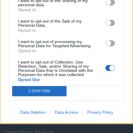
I want to opt-out of the Sharing of my
personal data.
Opted In
Καταχώρηση Online Βιογραφικού
I want to opt-out of the Sale of my
Personal Data.
Συμβουλές Καριέρας
Opted In
I want to opt-out of processing my
HR corner
Personal Data for Targeted Advertising.
Opted In
Περιγραφές Θέσεων Εργασίας
I want to opt-out of Collection, Use,
Retention, Sale, and/or Sharing of my
Personal Data that Is Unrelated with the
Ερωτήσεις συνεντεύξεων
Purposes for which it was collected.
Opted Out
Υπολογισμός καθαρού μισθού
CONFIRM
Υπηρεσίες εταιριών
Data Deletion
Data Access
Privacy Policy
Εγγραφή & Καταχώρηση Αγγελίας
Τιμοκατάλογος Αγγελιών