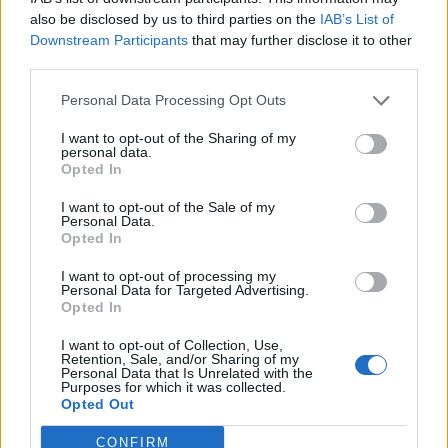
Θέσεις εργασίας
also be disclosed by us to third parties on the
IAB’s List of
Downstream Participants
that may further disclose it to other
third parties.
Όλες οι Θέσεις Εργασίας
Personal Data Processing Opt Outs
Θέσεις Εργασίας ανά Ειδικότητα
I want to opt-out of the Sharing of my
personal data.
Θέσεις Εργασίας ανά Εταιρεία
Opted In
I want to opt-out of the Sale of my
Κέντρο Βοήθειας
Personal Data.
Opted In
Υπηρεσίες υποψηφίων
I want to opt-out of processing my
Personal Data for Targeted Advertising.
Opted In
Καταχώρηση Online Βιογραφικού
I want to opt-out of Collection, Use,
Retention, Sale, and/or Sharing of my
Συμβουλές Καριέρας
Personal Data that Is Unrelated with the
Purposes for which it was collected.
Opted Out
HR corner
CONFIRM