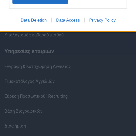
Περιγραφές Θέσεων Εργασίας
Data Deletion
Data Access
Privacy Policy
Ερωτήσεις συνεντεύξεων
Υπολογισμός καθαρού μισθού
Υπηρεσίες εταιριών
Εγγραφή & Καταχώρηση Αγγελίας
Τιμοκατάλογος Αγγελιών
Εύρεση Προσωπικού | Recruiting
Βάση Βιογραφικών
Διαφήμιση