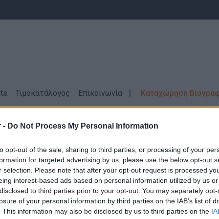
ts
Τιμοκατάλογος
Επικοινωνία
Καταχώρηση Βιογρα
ΕΣΣΑΛΟΝΙΚΗ
Αγγλικά
 -
Do Not Process My Personal Information
hoto - Video - Audio - Arts \ ΚΑΛΟΧΩΡΙ 
to opt-out of the sale, sharing to third parties, or processing of your per
formation for targeted advertising by us, please use the below opt-out s
r selection. Please note that after your opt-out request is processed y
eing interest-based ads based on personal information utilized by us or
disclosed to third parties prior to your opt-out. You may separately opt-
losure of your personal information by third parties on the IAB’s list of
Δεν βρέθηκαν αποτελέσματα για την αναζήτηση σας!
. This information may also be disclosed by us to third parties on the
IA