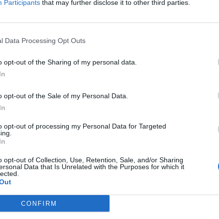
Participants
that may further disclose it to other third parties.
Δείτε όλες τις θέσεις εργασίας εδώ
l Data Processing Opt Outs
o opt-out of the Sharing of my personal data.
In
o opt-out of the Sale of my Personal Data.
In
to opt-out of processing my Personal Data for Targeted
ing.
εσίες υποψηφίων
HR corner
In
ηση Online Βιογραφικού
o opt-out of Collection, Use, Retention, Sale, and/or Sharing
Περιγραφές Θέσεων Εργασίας
ersonal Data that Is Unrelated with the Purposes for which it
lected.
λές Καριέρας
Ερωτήσεις συνεντεύξεων
Out
Υπολογισμός καθαρού μισθού
CONFIRM