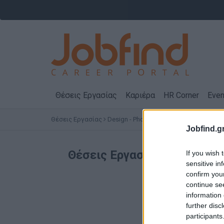
Θέσεις Εργασίας
Καριέρα
HR Corner
Even
Θέσεις Εργασίας
Design - Photo - Video - Audio - Arts
Θ
Jobfind.gr
Θέσεις Εργασίας
Design - P
If you wish 
sensitive in
confirm you
continue se
information 
further disc
participants