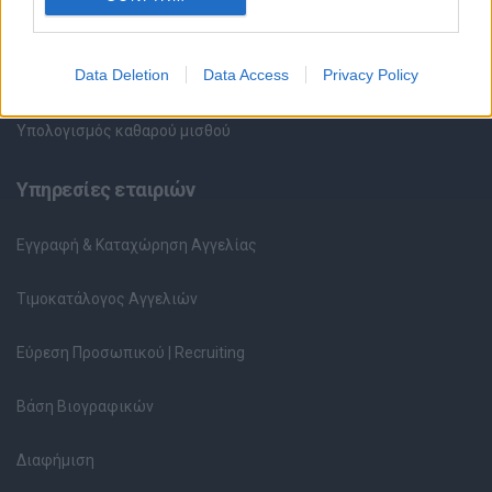
Περιγραφές Θέσεων Εργασίας
Data Deletion
Data Access
Privacy Policy
Ερωτήσεις συνεντεύξεων
Υπολογισμός καθαρού μισθού
Υπηρεσίες εταιριών
Εγγραφή & Καταχώρηση Αγγελίας
Τιμοκατάλογος Αγγελιών
Εύρεση Προσωπικού | Recruiting
Βάση Βιογραφικών
Διαφήμιση