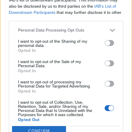
Θέσεις εργασίας
also be disclosed by us to third parties on the
IAB’s List of
Downstream Participants
that may further disclose it to other
third parties.
Όλες οι Θέσεις Εργασίας
Personal Data Processing Opt Outs
Θέσεις Εργασίας ανά Ειδικότητα
I want to opt-out of the Sharing of my
personal data.
Θέσεις Εργασίας ανά Εταιρεία
Opted In
I want to opt-out of the Sale of my
Κέντρο Βοήθειας
Personal Data.
Opted In
Υπηρεσίες υποψηφίων
I want to opt-out of processing my
Personal Data for Targeted Advertising.
Opted In
Καταχώρηση Online Βιογραφικού
I want to opt-out of Collection, Use,
Retention, Sale, and/or Sharing of my
Συμβουλές Καριέρας
Personal Data that Is Unrelated with the
Purposes for which it was collected.
Opted Out
HR corner
CONFIRM