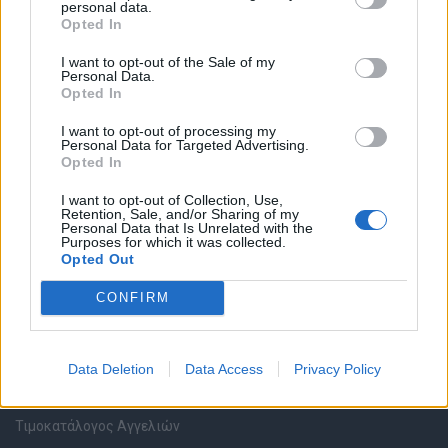
personal data.
Καταχώρηση Online Βιογραφικού
Opted In
I want to opt-out of the Sale of my
Συμβουλές Καριέρας
Personal Data.
Opted In
HR corner
I want to opt-out of processing my
Personal Data for Targeted Advertising.
Opted In
Περιγραφές Θέσεων Εργασίας
I want to opt-out of Collection, Use,
Retention, Sale, and/or Sharing of my
Ερωτήσεις συνεντεύξεων
Personal Data that Is Unrelated with the
Purposes for which it was collected.
Opted Out
Υπολογισμός καθαρού μισθού
CONFIRM
Υπηρεσίες εταιριών
Data Deletion
Data Access
Privacy Policy
Εγγραφή & Καταχώρηση Αγγελίας
Τιμοκατάλογος Αγγελιών