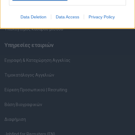
Ερωτήσεις συνεντεύξεων
Data Deletion
Data Access
Privacy Policy
Υπολογισμός καθαρού μισθού
Υπηρεσίες εταιριών
Εγγραφή & Καταχώρηση Αγγελίας
Τιμοκατάλογος Αγγελιών
Εύρεση Προσωπικού | Recruiting
Βάση Βιογραφικών
Διαφήμιση
Jobfind for Recruiters (EN)