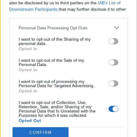
also be disclosed by us to third parties on the
IAB’s List of
Downstream Participants
that may further disclose it to other
Όλες οι Θέσεις Εργασίας
third parties.
Personal Data Processing Opt Outs
Θέσεις Εργασίας ανά Ειδικότητα
I want to opt-out of the Sharing of my
Θέσεις Εργασίας ανά Εταιρεία
personal data.
Opted In
Κέντρο Βοήθειας
I want to opt-out of the Sale of my
Personal Data.
Opted In
Υπηρεσίες υποψηφίων
I want to opt-out of processing my
Personal Data for Targeted Advertising.
Καταχώρηση Online Βιογραφικού
Opted In
I want to opt-out of Collection, Use,
Συμβουλές Καριέρας
Retention, Sale, and/or Sharing of my
Personal Data that Is Unrelated with the
Purposes for which it was collected.
HR corner
Opted Out
CONFIRM
Περιγραφές Θέσεων Εργασίας