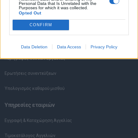
Personal Data that Is Unrelated with the
Purposes for which it was collected.
Καταχώρηση Online Βιογραφικού
Opted Out
CONFIRM
Συμβουλές Καριέρας
HR corner
Data Deletion
Data Access
Privacy Policy
Περιγραφές Θέσεων Εργασίας
Ερωτήσεις συνεντεύξεων
Υπολογισμός καθαρού μισθού
Υπηρεσίες εταιριών
Εγγραφή & Καταχώρηση Αγγελίας
Τιμοκατάλογος Αγγελιών