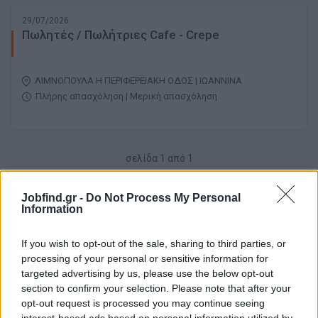
29/07/2026
Πωλητές / Πωλήτριες Cafe - Crepe
ΛΙΜΝΟΠΟΥΛΑ Η ΠΕΡΙΦΕΡΕΙΑΚΗ ΟΔΟΣ | ΙΩΑΝΝΙΝΑ
Πλήρης απασχόληση | Μερική απασχόληση
σελίδα
1
από
1
1
Jobfind.gr -
Do Not Process My Personal
Information
If you wish to opt-out of the sale, sharing to third parties, or
processing of your personal or sensitive information for
targeted advertising by us, please use the below opt-out
section to confirm your selection. Please note that after your
opt-out request is processed you may continue seeing
interest-based ads based on personal information utilized by