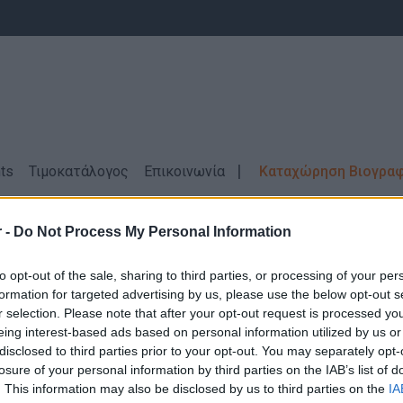
ts
Τιμοκατάλογος
Επικοινωνία
Καταχώρηση Βιογρα
 -
Do Not Process My Personal Information
ς Εργασίας
Εστίαση \ ΗΓΟΥΜΕΝΙΤΣΑ \ Α
to opt-out of the sale, sharing to third parties, or processing of your per
formation for targeted advertising by us, please use the below opt-out s
r selection. Please note that after your opt-out request is processed y
eing interest-based ads based on personal information utilized by us or
disclosed to third parties prior to your opt-out. You may separately opt-
losure of your personal information by third parties on the IAB’s list of
Δεν βρέθηκαν αποτελέσματα για την αναζήτηση σας!
. This information may also be disclosed by us to third parties on the
IA