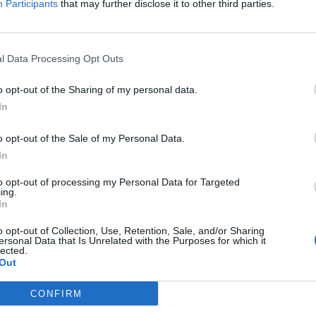
Participants
that may further disclose it to other third parties.
Δείτε όλες τις θέσεις εργασίας εδώ
l Data Processing Opt Outs
o opt-out of the Sharing of my personal data.
In
o opt-out of the Sale of my Personal Data.
In
to opt-out of processing my Personal Data for Targeted
ing.
εσίες υποψηφίων
HR corner
In
ηση Online Βιογραφικού
o opt-out of Collection, Use, Retention, Sale, and/or Sharing
Περιγραφές Θέσεων Εργασίας
ersonal Data that Is Unrelated with the Purposes for which it
lected.
λές Καριέρας
Ερωτήσεις συνεντεύξεων
Out
Υπολογισμός καθαρού μισθού
CONFIRM