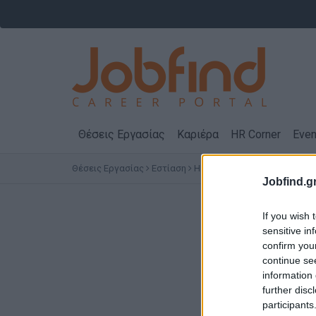
Θέσεις Εργασίας
Καριέρα
HR Corner
Even
Θέσεις Εργασίας
Εστίαση
ΗΓΟΥΜΕΝΙΤΣΑ
Αγγλικά
Jobfind.gr
Θέσει
If you wish 
sensitive in
confirm you
continue se
information 
further disc
participants