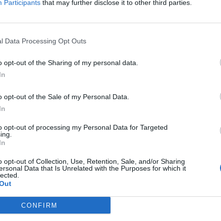
Participants
that may further disclose it to other third parties.
Δείτε όλες τις θέσεις εργασίας εδώ
l Data Processing Opt Outs
o opt-out of the Sharing of my personal data.
In
o opt-out of the Sale of my Personal Data.
In
to opt-out of processing my Personal Data for Targeted
ing.
εσίες υποψηφίων
HR corner
In
ηση Online Βιογραφικού
o opt-out of Collection, Use, Retention, Sale, and/or Sharing
Περιγραφές Θέσεων Εργασίας
ersonal Data that Is Unrelated with the Purposes for which it
lected.
λές Καριέρας
Ερωτήσεις συνεντεύξεων
Out
Υπολογισμός καθαρού μισθού
CONFIRM