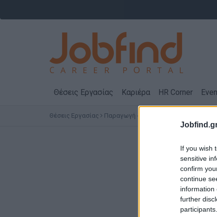
Θέσεις Εργασίας
Καριέρα
HR Corner
Even
Θέσεις Εργασίας
Παραγωγή - Εργάτες - Τεχνίτες
Εργά
Jobfind.gr
If you wish 
sensitive in
confirm you
continue se
information 
further disc
participants