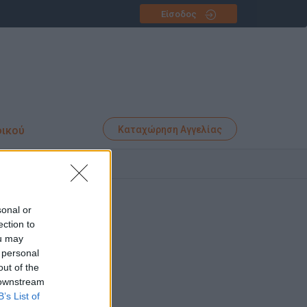
Είσοδος
φικού
Καταχώρηση Αγγελίας
sonal or
ection to
ou may
 personal
out of the
 downstream
B’s List of