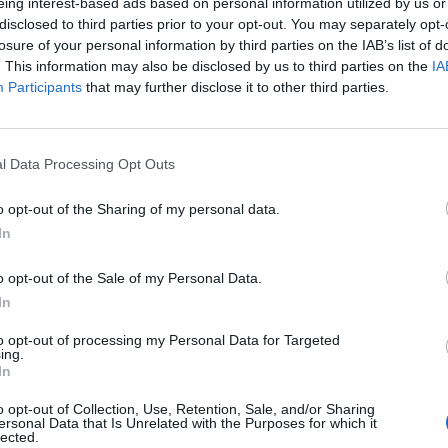
eing interest-based ads based on personal information utilized by us or
ΚΑΛΑΜΑΡΙΑ, ΝΤΕΠΩ, ΚΕΝΤΡΟ | ΘΕΣΣΑΛΟΝΙΚΗ
disclosed to third parties prior to your opt-out. You may separately opt-
losure of your personal information by third parties on the IAB’s list of
Πλήρης απασχόληση | Μερική απασχόληση
. This information may also be disclosed by us to third parties on the
IA
Participants
that may further disclose it to other third parties.
09/07/2026
Εκπαιδευτικό Προσωπικό
l Data Processing Opt Outs
Εκπαίδευση
o opt-out of the Sharing of my personal data.
In
ΝΕΑ ΣΜΥΡΝΗ | ΑΘΗΝΑ - ΑΤΤΙΚΗ
Πλήρης απασχόληση
o opt-out of the Sale of my Personal Data.
In
to opt-out of processing my Personal Data for Targeted
ing.
In
σελίδα
4
από
4
o opt-out of Collection, Use, Retention, Sale, and/or Sharing
ersonal Data that Is Unrelated with the Purposes for which it
προηγούμενη
1
2
3
lected.