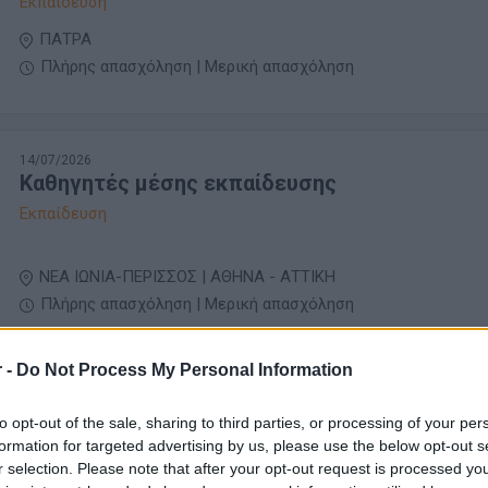
Εκπαίδευση
ΠΑΤΡΑ
Πλήρης απασχόληση | Μερική απασχόληση
14/07/2026
Καθηγητές μέσης εκπαίδευσης
Εκπαίδευση
ΝΕΑ ΙΩΝΙΑ-ΠΕΡΙΣΣΟΣ | ΑΘΗΝΑ - ΑΤΤΙΚΗ
Πλήρης απασχόληση | Μερική απασχόληση
 -
Do Not Process My Personal Information
10/07/2026
Καθηγητές Δευτεροβάθμιας εκπαίδευσης
to opt-out of the sale, sharing to third parties, or processing of your per
formation for targeted advertising by us, please use the below opt-out s
Εκπαίδευση
r selection. Please note that after your opt-out request is processed y