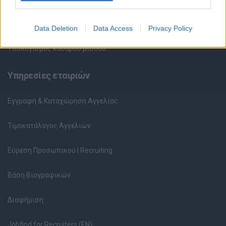
Ερωτήσεις συνεντεύξεων
Data Deletion
Data Access
Privacy Policy
Υπολογισμός καθαρού μισθού
Υπηρεσίες εταιριών
Εγγραφή & Καταχώρηση Αγγελίας
Τιμοκατάλογος Αγγελιών
Εύρεση Προσωπικού | Recruiting
Βάση Βιογραφικών
Διαφήμιση
Jobfind for Recruiters (EN)