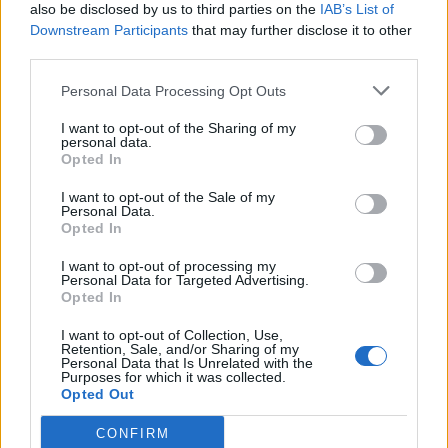
also be disclosed by us to third parties on the
IAB’s List of
Downstream Participants
that may further disclose it to other
Όλες οι Θέσεις Εργασίας
third parties.
Personal Data Processing Opt Outs
Θέσεις Εργασίας ανά Ειδικότητα
I want to opt-out of the Sharing of my
Θέσεις Εργασίας ανά Εταιρεία
personal data.
Opted In
Κέντρο Βοήθειας
I want to opt-out of the Sale of my
Personal Data.
Opted In
Υπηρεσίες υποψηφίων
I want to opt-out of processing my
Personal Data for Targeted Advertising.
Καταχώρηση Online Βιογραφικού
Opted In
I want to opt-out of Collection, Use,
Συμβουλές Καριέρας
Retention, Sale, and/or Sharing of my
Personal Data that Is Unrelated with the
Purposes for which it was collected.
HR corner
Opted Out
CONFIRM
Περιγραφές Θέσεων Εργασίας