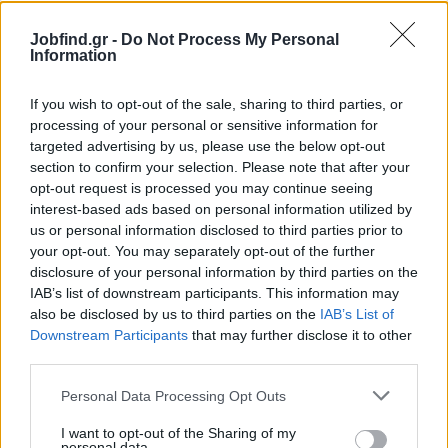
21/07/2026
Οδηγός - Εργάτης Γενικών Καθηκόντων
Jobfind.gr -
Do Not Process My Personal
Information
ΧΕΡΣΟΝΗΣΟΣ | ΗΡΑΚΛΕΙΟ
If you wish to opt-out of the sale, sharing to third parties, or
Πλήρης απασχόληση
processing of your personal or sensitive information for
1200 € - 1300 € ανά μήνα καθαρά
targeted advertising by us, please use the below opt-out
section to confirm your selection. Please note that after your
opt-out request is processed you may continue seeing
σελίδα
1
από
1
interest-based ads based on personal information utilized by
us or personal information disclosed to third parties prior to
1
your opt-out. You may separately opt-out of the further
disclosure of your personal information by third parties on the
IAB’s list of downstream participants. This information may
also be disclosed by us to third parties on the
IAB’s List of
Downstream Participants
that may further disclose it to other
third parties.
Personal Data Processing Opt Outs
I want to opt-out of the Sharing of my
personal data.