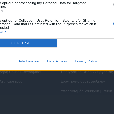
to opt-out of processing my Personal Data for Targeted
ing.
In
o opt-out of Collection, Use, Retention, Sale, and/or Sharing
ersonal Data that Is Unrelated with the Purposes for which it
lected.
Out
CONFIRM
Data Deletion
Data Access
Privacy Policy
εσίες υποψηφίων
HR corner
ηση Online Βιογραφικού
Περιγραφές Θέσεων Εργασίας
λές Καριέρας
Ερωτήσεις συνεντεύξεων
Υπολογισμός καθαρού μισθού