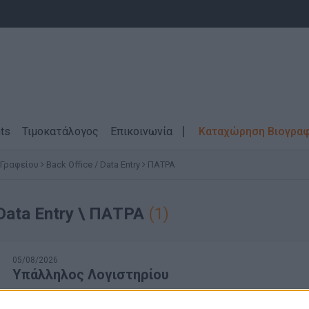
ts
Τιμοκατάλογος
Επικοινωνία
Καταχώρηση Βιογρα
 Γραφείου
Back Office / Data Entry
ΠΑΤΡΑ
 Data Entry \ ΠΑΤΡΑ
(1)
05/08/2026
Υπάλληλος Λογιστηρίου
Λογιστήριο - Οικονομική Διεύθυνση