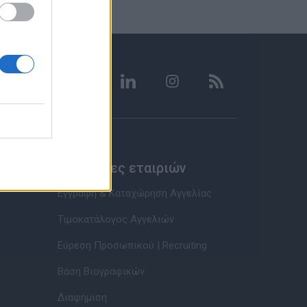
Υπηρεσίες εταιριών
Εγγραφή & Καταχώρηση Αγγελίας
Τιμοκατάλογος Αγγελιών
Εύρεση Προσωπικού | Recruiting
Βάση Βιογραφικών
Διαφήμιση