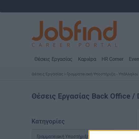
Θέσεις Εργασίας
Καριέρα
HR Corner
Even
Θέσεις Εργασίας
Γραμματειακή Υποστήριξη - Υπάλληλοι
Θέσεις Εργασίας
Back Office /
Κατηγορίες