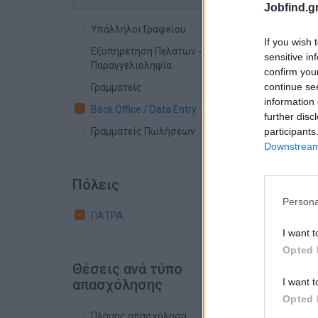
Jobfind.gr
Υπάλληλοι Γραφείου
If you wish 
Εξυπηρέτηση Πελατών -
sensitive in
Παραγγελιοληψία
confirm you
continue se
Γραμματείς
information 
Back Office / Data Entry
further disc
Γραμματείς Πωλήσεων
participants
Downstream 
Πόλεις
Persona
ΠΑΤΡΑ
I want t
Opted 
Θέσεις ανά τύπο
απασχόλησης
I want t
Opted 
Πλήρης απασχόληση