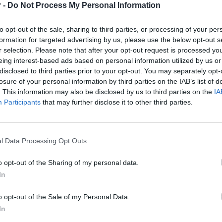
 -
Do Not Process My Personal Information
ΠΑΤΡΑ
to opt-out of the sale, sharing to third parties, or processing of your per
Πλήρης απασχόληση
formation for targeted advertising by us, please use the below opt-out s
r selection. Please note that after your opt-out request is processed y
eing interest-based ads based on personal information utilized by us or
disclosed to third parties prior to your opt-out. You may separately opt-
losure of your personal information by third parties on the IAB’s list of
. This information may also be disclosed by us to third parties on the
σελίδα
1
από
IA
1
Participants
that may further disclose it to other third parties.
προηγούμενη
1
l Data Processing Opt Outs
o opt-out of the Sharing of my personal data.
In
o opt-out of the Sale of my Personal Data.
In