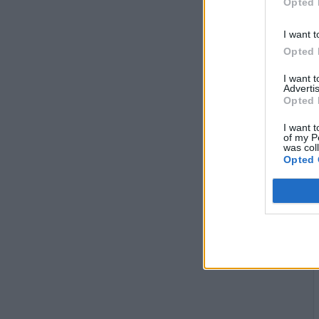
Opted 
I want t
Opted 
I want 
Advertis
Opted 
I want t
of my P
was col
Opted 