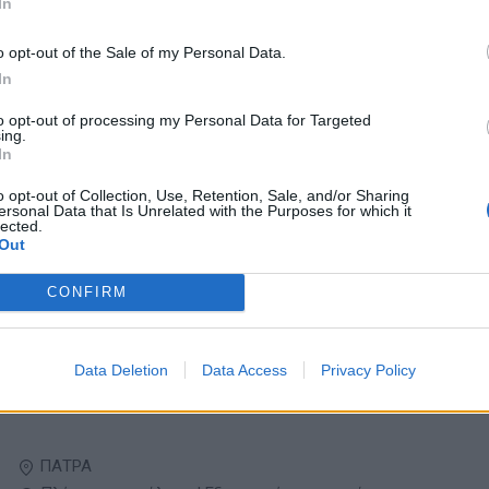
In
Πλήρης απασχόληση | Εξωτερική συνεργασία
o opt-out of the Sale of my Personal Data.
In
03/08/2026
to opt-out of processing my Personal Data for Targeted
Ασφαλιστικοί Σύμβουλοι ζωής - υγείας
ing.
In
Ασφαλιστικά - Real Estate
o opt-out of Collection, Use, Retention, Sale, and/or Sharing
ersonal Data that Is Unrelated with the Purposes for which it
lected.
ΘΕΣΣΑΛΟΝΙΚΗ
Out
Εξωτερική συνεργασία
CONFIRM
31/07/2026
Μεσίτης Ακινήτων
Data Deletion
Data Access
Privacy Policy
Ασφαλιστικά - Real Estate
ΠΑΤΡΑ