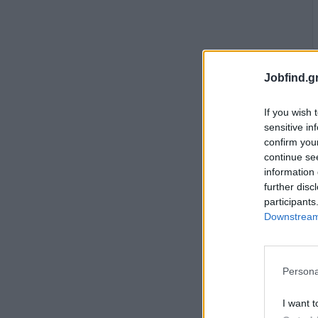
Jobfind.gr
If you wish 
sensitive in
confirm you
continue se
information 
further disc
participants
Downstream 
Persona
I want t