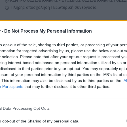
ΚΕΝΤΡΟ ΘΕΣΣΑΛΟΝΙΚΗΣ - ΕΥΟΣΜΟΣ ΘΕΣΣΑΛΟΝΙΚΗΣ | ΘΕΣ
Πλήρης απασχόληση | Εξωτερική συνεργασία
 -
Do Not Process My Personal Information
07/08/2026
Γίνε Σύμβουλος Ακινήτων στη RE/MAX Δομή 
Βόλο
to opt-out of the sale, sharing to third parties, or processing of your per
formation for targeted advertising by us, please use the below opt-out s
Ασφαλιστικά - Real Estate
r selection. Please note that after your opt-out request is processed y
ΒΟΛΟΣ
eing interest-based ads based on personal information utilized by us or
disclosed to third parties prior to your opt-out. You may separately opt-
Εξωτερική συνεργασία
losure of your personal information by third parties on the IAB’s list of
. This information may also be disclosed by us to third parties on the
IA
Participants
that may further disclose it to other third parties.
04/08/2026
Υπάλληλος Γραφείου - Μεσίτης Ακινήτων
Ασφαλιστικά - Real Estate
l Data Processing Opt Outs
o opt-out of the Sharing of my personal data.
ΠΑΤΡΑ