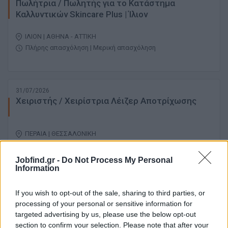
Πωλήτρια / Πωλητής για το Κατάστημα
Καλλυντικών Skincare Plus | Ίλιον
ΙΛΙΟΝ | ΑΘΗΝΑ - ΑΤΤΙΚΗ
Πλήρης απασχόληση | Μερική απασχόληση
31/07/2026
Χειριστής / Χειρίστρια Λέιζερ Αποτρίχωσης
ΠΕΡΑΙΑ | ΘΕΣΣΑΛΟΝΙΚΗ
Πλήρης απασχόληση
Jobfind.gr -
Do Not Process My Personal
Information
29/07/2026
If you wish to opt-out of the sale, sharing to third parties, or
Αισθητικός - Πωλήτρια
processing of your personal or sensitive information for
targeted advertising by us, please use the below opt-out
section to confirm your selection. Please note that after your