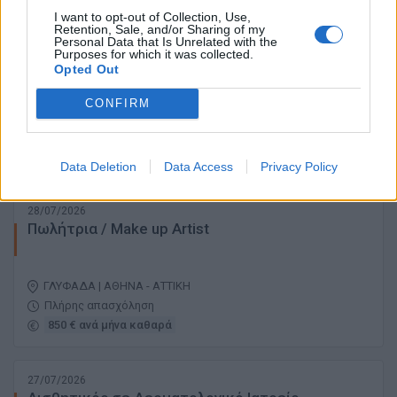
I want to opt-out of Collection, Use,
Retention, Sale, and/or Sharing of my
Personal Data that Is Unrelated with the
28/07/2026
Purposes for which it was collected.
Trainer Δερμοκαλλυντικών
Opted Out
CONFIRM
ΚΟΛΩΝΑΚΙ | ΑΘΗΝΑ - ΑΤΤΙΚΗ
Πλήρης απασχόληση
Data Deletion
Data Access
Privacy Policy
28/07/2026
Πωλήτρια / Make up Artist
ΓΛΥΦΑΔΑ | ΑΘΗΝΑ - ΑΤΤΙΚΗ
Πλήρης απασχόληση
850 € ανά μήνα καθαρά
27/07/2026