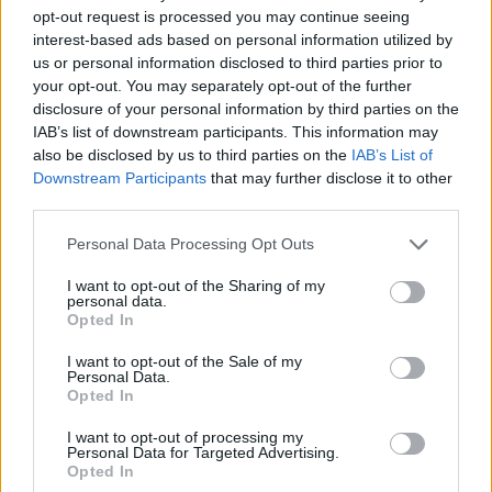
ΚΑΛΛΙΘΕΑ | ΑΘΗΝΑ - ΑΤΤΙΚΗ
opt-out request is processed you may continue seeing
Πλήρης απασχόληση
interest-based ads based on personal information utilized by
us or personal information disclosed to third parties prior to
your opt-out. You may separately opt-out of the further
disclosure of your personal information by third parties on the
29/07/2026
IAB’s list of downstream participants. This information may
Αισθητικός για Δερματολογικό Κέντρο
also be disclosed by us to third parties on the
IAB’s List of
Downstream Participants
that may further disclose it to other
third parties.
ΛΕΥΚΩΣΙΑ | Κύπρος
Πλήρης απασχόληση
Personal Data Processing Opt Outs
I want to opt-out of the Sharing of my
personal data.
Opted In
29/07/2026
Εκπαιδευτής / Εκπαιδεύτρια Αισθητικής –
I want to opt-out of the Sale of my
Personal Data.
ΔΕΛΤΑ 360 | Νέα Φιλαδέλφεια
Opted In
ΝΕΑ ΦΙΛΑΔΕΛΦΕΙΑ | ΑΘΗΝΑ - ΑΤΤΙΚΗ
I want to opt-out of processing my
Πλήρης απασχόληση
Personal Data for Targeted Advertising.
Opted In