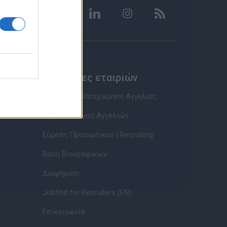
Υπηρεσίες εταιριών
Εγγραφή & Καταχώρηση Αγγελίας
Τιμοκατάλογος Αγγελιών
Εύρεση Προσωπικού | Recruiting
Βάση Βιογραφικών
Διαφήμιση
Jobfind for Recruiters (EN)
Επικοινωνία