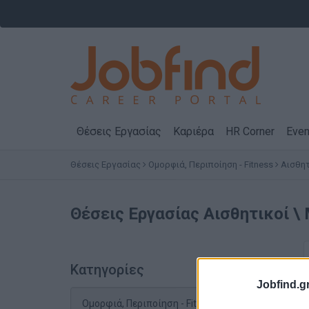
Θέσεις Εργασίας
Καριέρα
HR Corner
Even
Θέσεις Εργασίας
Ομορφιά, Περιποίηση - Fitness
Αισθητ
Θέσεις Εργασίας
Αισθητικοί 
Κατηγορίες
Jobfind.gr