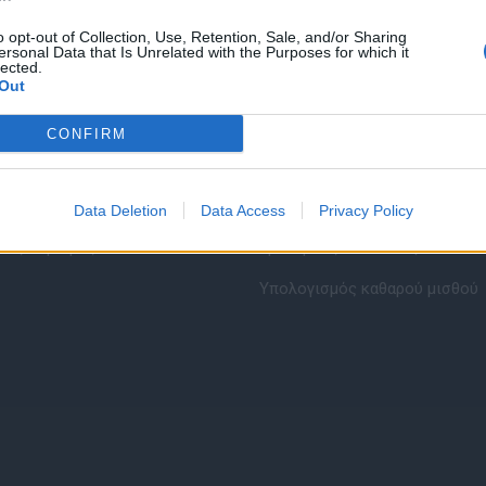
o opt-out of Collection, Use, Retention, Sale, and/or Sharing
ersonal Data that Is Unrelated with the Purposes for which it
lected.
Out
CONFIRM
εσίες υποψηφίων
HR corner
ηση Online Βιογραφικού
Περιγραφές Θέσεων Εργασίας
Data Deletion
Data Access
Privacy Policy
λές Καριέρας
Ερωτήσεις συνεντεύξεων
Υπολογισμός καθαρού μισθού