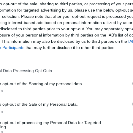
to opt-out of the sale, sharing to third parties, or processing of your per
formation for targeted advertising by us, please use the below opt-out s
ΜΥΚΟΝΟΣ
r selection. Please note that after your opt-out request is processed y
Πλήρης απασχόληση
eing interest-based ads based on personal information utilized by us or
disclosed to third parties prior to your opt-out. You may separately opt-
losure of your personal information by third parties on the IAB’s list of
. This information may also be disclosed by us to third parties on the
IA
Participants
that may further disclose it to other third parties.
σελίδα
1
από
1
προηγούμενη
1
l Data Processing Opt Outs
o opt-out of the Sharing of my personal data.
In
o opt-out of the Sale of my Personal Data.
In
to opt-out of processing my Personal Data for Targeted
ing.
In