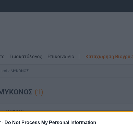
ts
Τιμοκατάλογος
Επικοινωνία
Καταχώρηση Βιογρα
ικοί
ΜΥΚΟΝΟΣ
\ ΜΥΚΟΝΟΣ
(1)
15/07/2026
Spa Therapist
 -
Do Not Process My Personal Information
Τουρισμός - Ξενοδοχεία